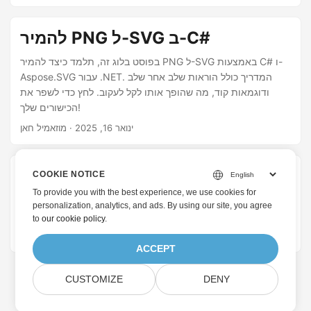
להמיר PNG ל-SVG ב-C#
בפוסט בלוג זה, תלמד כיצד להמיר PNG ל-SVG באמצעות C# ו-
Aspose.SVG עבור .NET. המדריך כולל הוראות שלב אחר שלב
ודוגמאות קוד, מה שהופך אותו לקל לעקוב. לחץ כדי לשפר את
הכישורים שלך!
ינואר 16, 2025
· מוזאמיל חאן
המרת תמונה לוקטור
COOKIE NOTICE
To provide you with the best experience, we use cookies for
במאמר זה תלמד כיצד להמיר תמונות רסטר לגרפיקה וקטורית
personalization, analytics, and ads. By using our site, you agree
באינטרנט. תלמד גם לפתח יישום ממיר תמונה לווקטור משלך.
to
our cookie policy
.
יולי 14, 2023
· חאן מוזמיל
ACCEPT
CUSTOMIZE
DENY