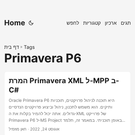
Home
תגים
ארכיון
קטגוריות
לחפש
Tags
»
דף בית
Primavera P6
המרת Primavera XML ל-MPP ב-
C#
Oracle Primavera P6 היא תוכנה לניהול פרויקטים, תוכניות
ותיקים. הוא משמש לתכנון, ניהול וביצוע פרויקטים הנדסיים
גדולים. אתה יכול להמיר בקלות את ה-XML של פרוייקט
Primavera P6 ל-MS Project באופן תוכניתי. במאמר זה, תלמד
כיצד להמיר Primavera XML לקובץ MPP Project באמצעות C#.
אוגוסט 24, 2022
· חאן מוזמיל