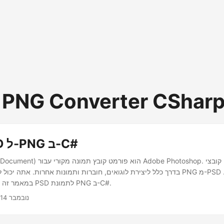
 PNG Converter CShar
המרת PSD ל-PNG ב-C#
PSD (Photoshop Document) הוא פורמט קו
בדרך כלל ליצירת לוגואים, חוברות ותמונות אחרות. אתה יכול ליצור בקלות תמונת NG
במאמר זה תלמדו כיצד להמיר PSD לתמונת PNG ב-C#.
נובמבר 14, 2022