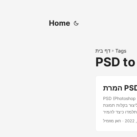
Home
Tags
»
דף בית
PSD to
בץ תמונה מקורי עבור Adobe Photoshop. קובצי PSD משמשים
P מ-PSD באופן פרוגרמטי.
· חאן מוזמיל