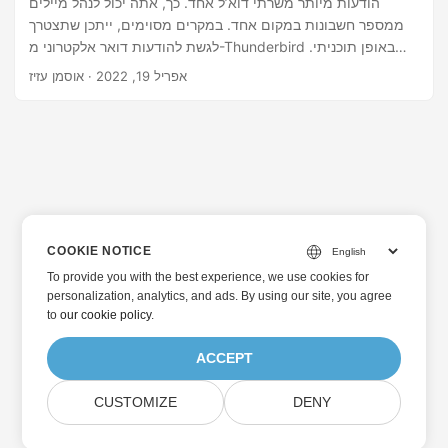
הודעות מיותר משרתי דוא’ל אחד. כך, אתה יכול לנהל מיילים
ממספר חשבונות במקום אחד. במקרים מסוימים, ייתכן שתצטרך
לגשת להודעות דואר אלקטרוני מ-Thunderbird באופן תוכניתי.
יתר על כן, ייתכן שתצטרך לכתוב הודעות חדשות ב-Thunderbird.
אפריל 19, 2022
· אוסמן עזיז
במאמר זה תלמדו כיצד לכתוב ולקרוא הודעות באחסון
Thunderbird ב-Python.
COOKIE NOTICE
To provide you with the best experience, we use cookies for
personalization, analytics, and ads. By using our site, you agree
to
our cookie policy
.
ACCEPT
CUSTOMIZE
DENY