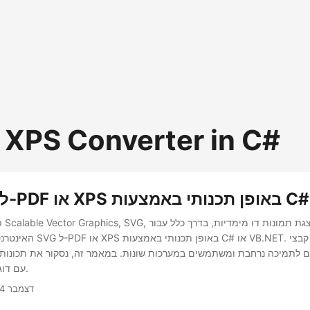
 XPS Converter in C#
המר SVG ל-PDF או XPS באופן תכנותי באמצעות C#
פור
האינטרנט. אתה יכול להמיר SVG ל
SVG ל-XPS עם דוגמאות.
דצמבר 4, 2020