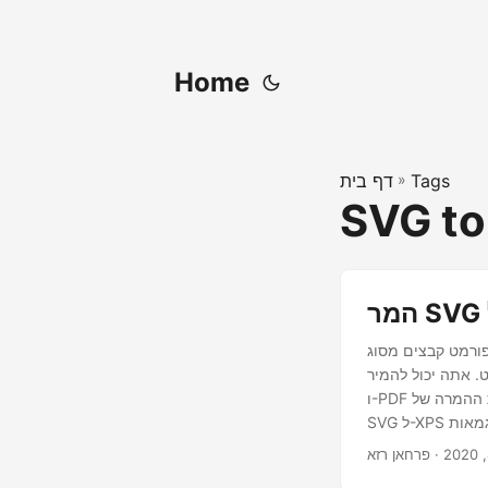
Home
Tags
»
דף בית
SVG to
מט קבצים מסוג Scalable Vector Graphics, SVG, משמש להצגת תמונות דו מימדיות, בדרך כלל עבור
-PDF או XPS באופן תכנותי באמצעות C# או VB.NET. פורמטים של קבצי XPS
ו-PDF זוכים לתמיכה נרחבת ומשתמשים במערכות שונות. במאמר זה, נסקור את תכונות ההמרה של SVG ל-PDF ו-
· פרחאן רזא