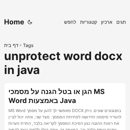
Home
תגים
ארכיון
קטגוריות
לחפש
Tags
»
דף בית
unprotect word docx
in java
הגן או בטל הגנה על מסמכי MS
Word באמצעות Java
MS Word מאפשר לך להגן על מסמך DOCX במנגנונים שונים. ניתן
להגדיר סיסמה הדרושה לפתיחת המסמך. מצד שני, אתה יכול לציין
את רמות ההגנה כגון הפיכת המסמך לקריאה בלבד, התרת הערות
או שדות טופס בלבד וכו’. במאמר זה, אתה הולך ללמוד כיצד להפוך