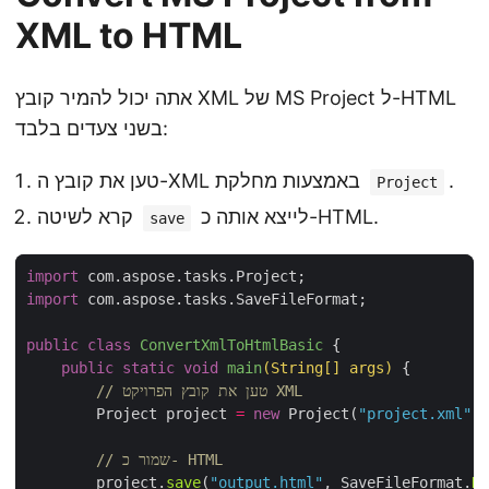
XML to HTML
אתה יכול להמיר קובץ XML של MS Project ל-HTML
בשני צעדים בלבד:
.
טען את קובץ ה-XML באמצעות מחלקת
Project
לייצא אותה כ-HTML.
קרא לשיטה
save
import
import
public
class
ConvertXmlToHtmlBasic
public
static
void
main
(String
[]
 args)
// טען את קובץ הפרויקט XML
        Project project 
=
new
 Project(
"project.xml"
// שמור כ- HTML
        project.
save
(
"output.html"
, SaveFileFormat.
Ht