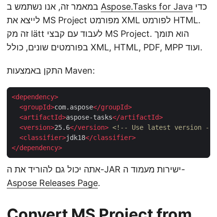
כדי
Aspose.Tasks for Java
במאמר זה, אנו נשתמש ב
לייצא את MS Project מפורמט XML לפורמט HTML.
זה מק lätt לעבוד עם קבצי MS Project. הוא תומך
בפורמטים שונים, כולל XML, HTML, PDF, MPP ועוד.
התקן באמצעות Maven:
<
dependency
>
<
groupId
>
com.aspose
</
groupId
>
<
artifactId
>
aspose-tasks
</
artifactId
>
<
version
>
25.6
</
version
>
<!-- Use latest version -->
<
classifier
>
jdk18
</
classifier
>
</
dependency
>
אתה יכול גם להוריד את ה-JAR ישירות מעמוד ה-
Aspose Releases Page
.
Convert MS Project from