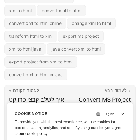
xml to html
convert xml to html
convert xml to html online
change xml to html
transform html to xml
export ms project
xml to html java
java convert xml to html
export project from xml to html
convert xml to html in java
לעמוד הבא »
« לעמוד הקודם
Convert MS Project
איך לשלב קבצי פרויקט
from XML to HTML
XML לקובץ אחד
COOKIE NOTICE
in Python
באמצעות
To provide you with the best experience, we use cookies for
Aspose.Tasks עבור
personalization, analytics, and ads. By using our site, you agree
to
our cookie policy
.
פייתון