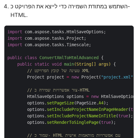
השתמש במתודת השמירה כדי לייצא את הפרויקט כ-
HTML.
import
import
import
public
class
ConvertXmlToHtmlAdvanced
public
static
void
main
(String
[]
 args)
// טעינה של קובץ הפרויקט XML
    	Project project 
=
new
 Project(
"project.xml"
// צור אפשרויות שמירה ב-HTML
        HtmlSaveOptions options 
=
new
        options.
setPageSize
(PageSize.
A4
        options.
setIncludeProjectNameInPageHeader
(
tru
        options.
setIncludeProjectNameInTitle
(
true
        options.
setRenderToSinglePage
(
true
// שמור כ- HTML עם אפשרויות מותאמות אישית