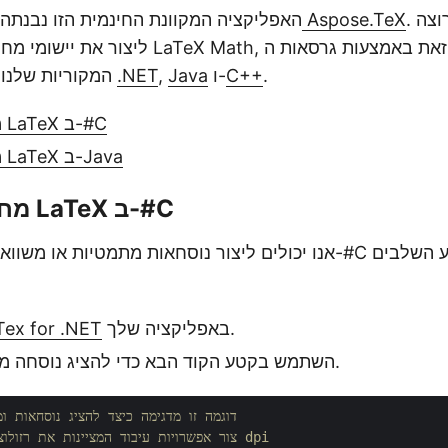
. אם אתה מפתח ורוצה
ספריית Aspose.TeX
האפליקציה המקוונת החינמית הזו נבנת
ליצור את יישומי מחוללי המשוואות של aTeX Math
.
C++
ו-
Java
,
.NET
API המקוריות שלנו הזמינות עבור
מחולל נוסחאות LaTeX ב-#C
מחולל נוסחאות LaTeX ב-Java
מחולל נוסחאות LaTeX ב-#C
אנו יכולים ליצור נוסחאות מתמטיות או משוואות באופן תכנותי ב
באפליקציה שלך.
התקן  for .NET
השתמש בקטע הקוד הבא כדי להציג נוסחה מתמטית כתמונה.
// דוגמה זו מדגימה כיצד להציג נוסחאות 
// צור אפשרויות עיבוד המציינות את רזולוציית התמונה 150 dpi