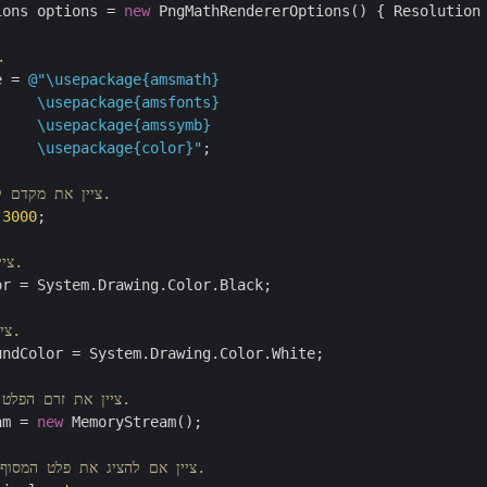
ions options = 
new
 PngMathRendererOptions() { Resolution
// ציין את ה
e = 
@"\usepackage{amsmath}

    \usepackage{amsfonts}

    \usepackage{amssymb}

     \usepackage{color}"
;

// ציין את מקדם קנה המידה 300%.
 
3000
;

// ציין את צבע החזית.
r = System.Drawing.Color.Black;

// ציין את צבע הרקע.
ndColor = System.Drawing.Color.White;

// ציין את זרם הפלט עבור קובץ היומן.
am = 
new
 MemoryStream();

// ציין אם להציג את פלט המסוף בקונסולה או לא.