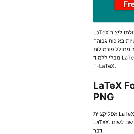
LaTeX היא מערכת להכנת מסמכים בשימוש נרחב באקדמיה ובמחקר. הוא ידוע ביכולתו ליצור
ול להיות קשה ללמידה ולשימוש, במיוחד למתחילים.
 שיכול לעזור לך ליצור משוואות מתמטיות
מבלי ללמוד LaTeX. זה מאפשר לך להזין את המשוואה באמצעות סמלים, ולהפיק עבורך את קוד
ה-LaTeX.
LaTeX Fo
PNG
LaTeX
אפליקציית
LaTeX. אתה יכול לגשת אליו מכל מכשיר ומיקום מבלי להתקין תוכנה נוספת או להירשם לשום
דבר.