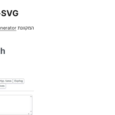
מחולל משוואות LaTeX - נוסחת LaTeX 
המקוונת
nerator