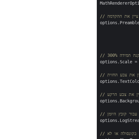
MathRendererOpt
הקדמה.
options.Preambl
                
                
               
options.Scale =
options.TextColo
options.Backgrou
options.LogStre