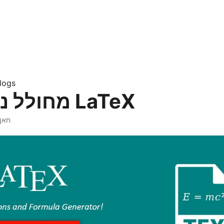
logs
מחולל נוסחאות LaTeX
· חא