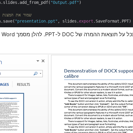
n.slides.add_from_pdf(
"Output.pdf"
)

# שמור את המצגת ב
n.save(
"presentation.ppt"
, slides.
export
להדגמ