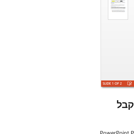
Python Word DOC to  - קבל
Wo ל-PowerPoint PPT/PPTX