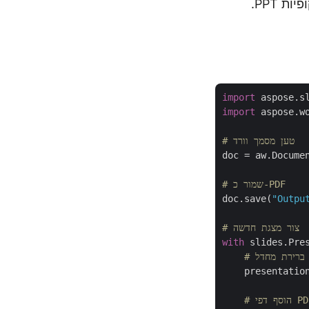
import
 aspose.s
import
 aspose.w
# טען מסמך וורד
doc = aw.Docume
# שמור כ-PDF
doc.save(
"Outpu
# צור מצגת חדשה
with
 slides.Pre
 ברירת מחדל
    presentatio