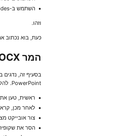
השתמש ב-Aspose.Slides כדי להמיר PDF ל-PPT.
וזהו.
כעת, בוא נכתוב את הקוד ונראה 
המר DOCX ל-PPT ב-Python
PowerPoint. להלן השלבים להמרת Word DOCX ל- PPT ב- Python.
ראשית, טען את Word DOC/DOCX באמצעות מחלקה Document של spose.Words
לאחר מכן, קרא לשיטת Document.save() כדי לשמו
צור אובייקט מצגת חדש
הסר את שקופית ברירת המח