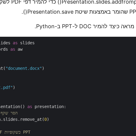
 להמיר DOC ל-PPT ב-Python.
lides 
as
ords 
as
 aw

nt(
"document.docx"
)

t.pdf"
)

sentation() 
as
 presentation:

# הסר שקף
n.slides.remove_at(
0
)

# הוסף דפי PDF כשקופיות PPT