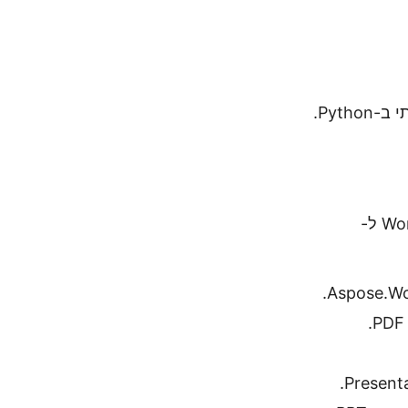
בסעיף זה, נדגים באילו מחלקות ושיטות של הספריות הנ"ל משמשות להמרת Word ל-