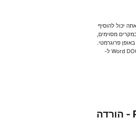
אתה יכול להוסיף
ב, תמונות, גרפיקה, מדיה ואלמנטים שונים אחרים במסמך Word. במקרים מסוימים,
אופן פרוגרמטי.
כדי לבצע המרה זו, מאמר זה מספק את הדרך הטובה והפשוטה ביותר להמרת Word DOC ל-
Python Word to PowerPoint Converter - הורדה