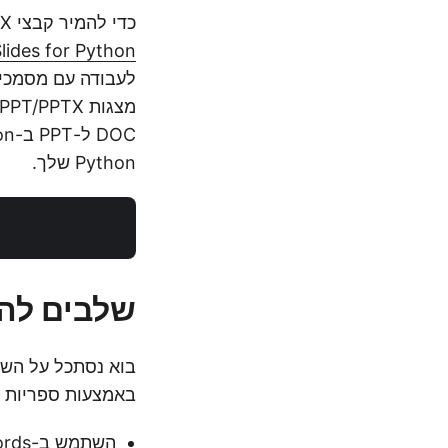
כדי להמיר קבצי DOC/DOCX ל-PPT/PPTX, נשתמש ב-
lides for Python
Python שלך.
שלבים להמרת DOC ל-PT
באמצעות ספריות Python שהוזכרו לעיל.
השתמש ב-Aspose.Words כדי לטעון ולהמיר את מסמך Word ל-PDF.