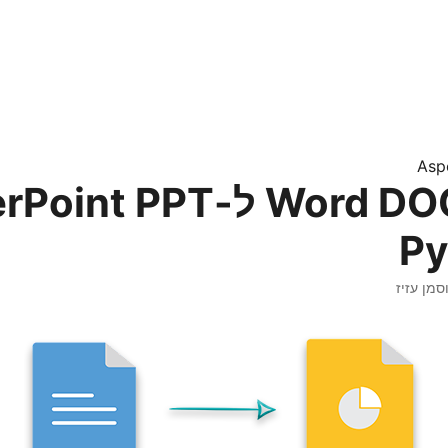
Asp
המרת Word DOC ל-t PPT
סמן עזיז