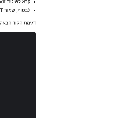
קרא לשיטת Presentation.slides.addfrompdf() כדי להמיר דפי PDF לשקופיות PPT.
לבסוף, שמור PPT שהומר באמצעות שיטת Presentation.save().
דגימת הקוד הבאה מראה כיצד