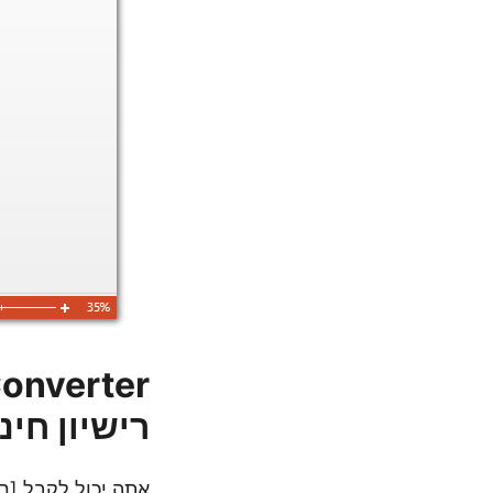
רישיון חינ
אתה יכול לקבל [רי