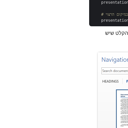
    presentatio
מיקום הרצוי
    presentatio
ה, בואו נסתכל על תוצאות ההמרה של DOC ל-PPT. להלן מסמך Word הקלט שיש