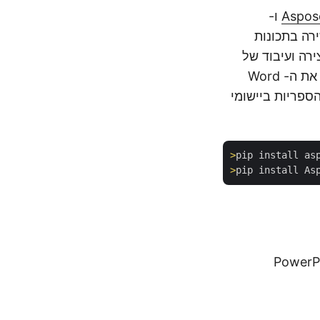
Aspos
ו-
רה בתכונות
 ליצירה ועיבוד של
מצגות PowerPoint PPT/PPTX. נשתמש בשילוב של שתי הספריות כדי להמיר את ה- Word
את הספריות ביישומי
>
pip install as
>
pip install As
י להמיר Word DOC ל-PowerPoint PPT