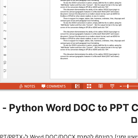
PPT Converter
ם
שיון זמני] בחינם
6
להמרת rd DOC/DOCX