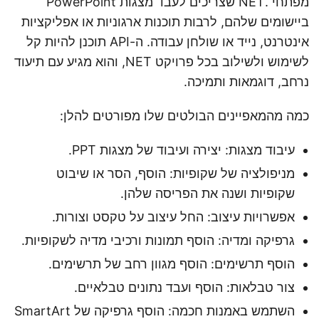
מפתחי .NET שצריכים לעבד מצגות PowerPoint
ביישומים שלהם, לרבות תוכנות ארגוניות או אפליקציות
אינטרנט, נייד או שולחן עבודה. ה-API תוכנן להיות קל
לשימוש ולשילוב בכל פרויקט NET, והוא מגיע עם תיעוד
נרחב, דוגמאות ותמיכה.
כמה מהמאפיינים הבולטים שלו מפורטים להלן:
עיבוד מצגות: יצירה ועיבוד של מצגות PPT.
מניפולציה של שקופיות: הוסף, הסר או שיבוט
שקופיות ושנה את הפריסה שלהן.
אפשרויות עיצוב: החל עיצוב על טקסט וצורות.
גרפיקה ומדיה: הוסף תמונות ורכיבי מדיה לשקופיות.
הוסף תרשימים: הוסף מגוון רחב של תרשימים.
צור טבלאות: הוסף ועבד נתונים טבלאיים.
השתמש באמנות חכמה: הוסף גרפיקה של SmartArt