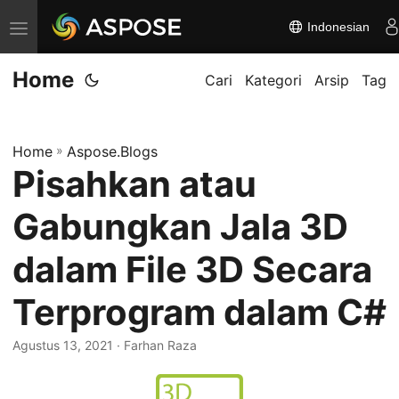
Indonesian
A
l
Home
i
Cari
Kategori
Arsip
Tag
h
k
Home
»
Aspose.Blogs
a
Pisahkan atau
n
n
Gabungkan Jala 3D
a
v
dalam File 3D Secara
i
Terprogram dalam C#
g
a
Agustus 13, 2021
· Farhan Raza
s
i