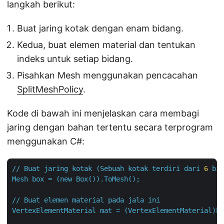
langkah berikut:
Buat jaring kotak dengan enam bidang.
Kedua, buat elemen material dan tentukan
indeks untuk setiap bidang.
Pisahkan Mesh menggunakan pencacahan
SplitMeshPolicy
.
Kode di bawah ini menjelaskan cara membagi
jaring dengan bahan tertentu secara terprogram
menggunakan C#:
//
Buat
jaring
kotak
(Sebuah
kotak
terdiri
dari
6
bid
Mesh
box
=
(new
Box()).ToMesh();
//
Buat
elemen
material
pada
jala
ini
VertexElementMaterial
mat
=
(VertexElementMaterial)bo