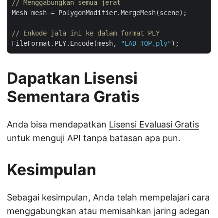
// Menggabungkan semua jerat
Mesh mesh = PolygonModifier.MergeMesh(scene);

// Enkode jala ini ke dalam format PLY
FileFormat.PLY.Encode(mesh, 
"LAD-TOP.ply"
Dapatkan Lisensi
Sementara Gratis
Anda bisa mendapatkan
Lisensi Evaluasi Gratis
untuk menguji API tanpa batasan apa pun.
Kesimpulan
Sebagai kesimpulan, Anda telah mempelajari cara
menggabungkan atau memisahkan jaring adegan