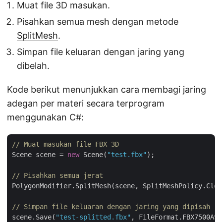
Muat file 3D masukan.
Pisahkan semua mesh dengan metode
SplitMesh
.
Simpan file keluaran dengan jaring yang
dibelah.
Kode berikut menunjukkan cara membagi jaring
adegan per materi secara terprogram
menggunakan C#:
// Muat masukan file FBX 3D
Scene scene = 
new
 Scene(
"test.fbx"
);

// Pisahkan semua jerat
PolygonModifier.SplitMesh(scene, SplitMeshPolicy.Clon
// Simpan file keluaran dengan jaring yang dipisah
scene.Save(
"test-splitted.fbx"