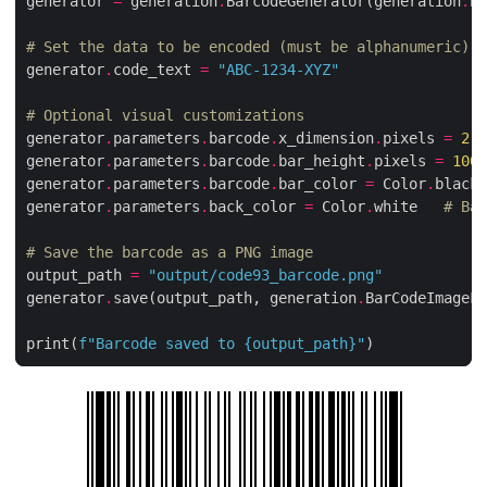
generator 
=
 generation
.
BarcodeGenerator(generation
.
En
# Set the data to be encoded (must be alphanumeric)
generator
.
code_text 
=
"ABC-1234-XYZ"
# Optional visual customizations
generator
.
parameters
.
barcode
.
x_dimension
.
pixels 
=
2.0
generator
.
parameters
.
barcode
.
bar_height
.
pixels 
=
100
generator
.
parameters
.
barcode
.
bar_color 
=
 Color
.
black 
generator
.
parameters
.
back_color 
=
 Color
.
white   
# Bac
# Save the barcode as a PNG image
output_path 
=
"output/code93_barcode.png"
generator
.
save(output_path, generation
.
BarCodeImageFo
print(
f
"Barcode saved to 
{
output_path
}
"