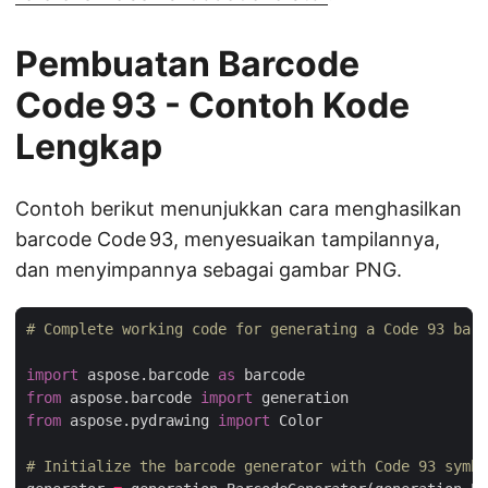
Pembuatan Barcode
Code 93 - Contoh Kode
Lengkap
Contoh berikut menunjukkan cara menghasilkan
barcode Code 93, menyesuaikan tampilannya,
dan menyimpannya sebagai gambar PNG.
# Complete working code for generating a Code 93 barc
import
 aspose.barcode 
as
from
 aspose.barcode 
import
from
 aspose.pydrawing 
import
# Initialize the barcode generator with Code 93 symbo