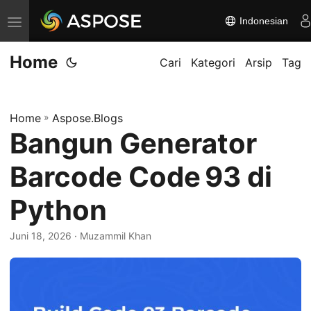
Indonesian
A
l
Home
i
Cari
Kategori
Arsip
Tag
h
k
Home
»
Aspose.Blogs
a
Bangun Generator
n
n
Barcode Code 93 di
a
v
Python
i
Juni 18, 2026
· Muzammil Khan
g
a
s
i