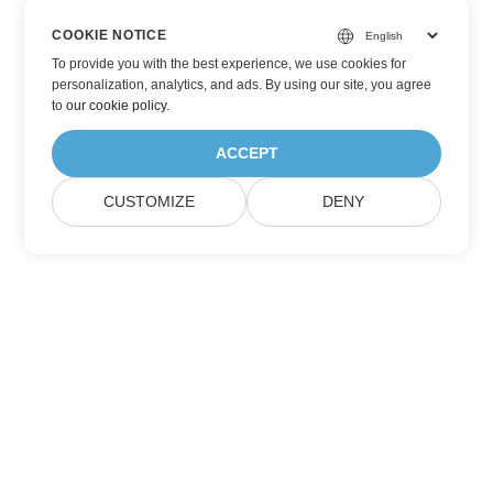
COOKIE NOTICE
To provide you with the best experience, we use cookies for
personalization, analytics, and ads. By using our site, you agree
to
our cookie policy
.
ACCEPT
CUSTOMIZE
DENY
Berlangganan Pembaruan Produk Aspose
Dapatkan buletin bulanan & penawaran yang dikirim langsung
ke kotak surat Anda.