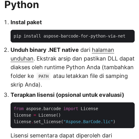
Python
Instal paket
Unduh binary .NET native
dari
halaman
unduhan
. Ekstrak arsip dan pastikan DLL dapat
diakses oleh runtime Python Anda (tambahkan
folder ke
atau letakkan file di samping
PATH
skrip Anda).
Terapkan lisensi (opsional untuk evaluasi)
from
 aspose.barcode 
import
license 
=
license
.
set_license(
"Aspose.BarCode.lic"
Lisensi sementara dapat diperoleh dari