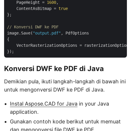
    PageHeight = 
1600
,

    ContentAsBitmap = 
true
};

// Konversi DWF ke PDF
image.Save(
"output.pdf"
, PdfOptions

{

    VectorRasterizationOptions = rasterizationOptions

Konversi DWF ke PDF di Java
Demikian pula, ikuti langkah-langkah di bawah ini
untuk mengonversi DWF ke PDF di Java.
Instal Aspose.CAD for Java
in your Java
application.
Gunakan contoh kode berikut untuk memuat
dan mengonversi file DWF ke PDF.