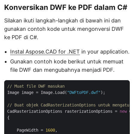
Konversikan DWF ke PDF dalam C#
Silakan ikuti langkah-langkah di bawah ini dan
gunakan contoh kode untuk mengonversi DWF
ke PDF di C#.
Instal Aspose.CAD for .NET
in your application.
Gunakan contoh kode berikut untuk memuat
file DWF dan mengubahnya menjadi PDF.
// Muat file DWF masukan
Image image = Image.Load(
"DWFtoPDF.dwf"
);

// Buat objek CadRasterizationOptions untuk mengatur 
CadRasterizationOptions rasterizationOptions = 
new
 Ca
{

    PageWidth = 
1600
,
