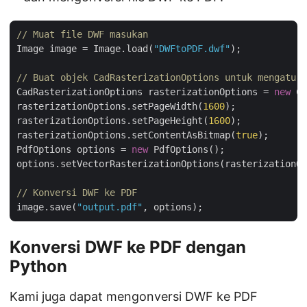
// Muat file DWF masukan
Image image = Image.load(
"DWFtoPDF.dwf"
);

// Buat objek CadRasterizationOptions untuk mengatur 
CadRasterizationOptions rasterizationOptions = 
new
 Ca
rasterizationOptions.setPageWidth(
1600
);

rasterizationOptions.setPageHeight(
1600
);

rasterizationOptions.setContentAsBitmap(
true
);

PdfOptions options = 
new
 PdfOptions();

options.setVectorRasterizationOptions(rasterizationOp
// Konversi DWF ke PDF
image.save(
"output.pdf"
Konversi DWF ke PDF dengan
Python
Kami juga dapat mengonversi DWF ke PDF