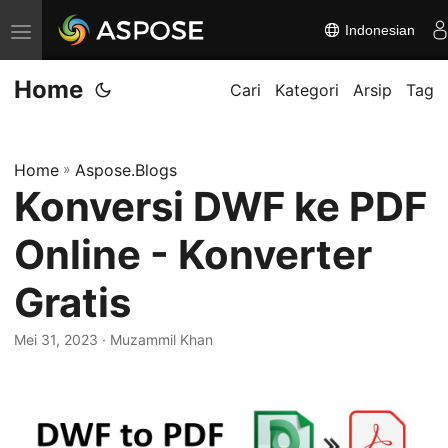
Indonesian
A
l
Home
i
Cari
Kategori
Arsip
Tag
h
k
Home
»
Aspose.Blogs
a
Konversi DWF ke PDF
n
n
Online - Konverter
a
v
Gratis
i
Mei 31, 2023
· Muzammil Khan
g
a
s
i