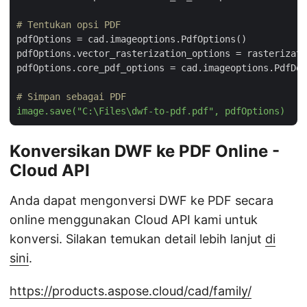
# Tentukan opsi PDF
pdfOptions = cad.imageoptions.PdfOptions()

pdfOptions.vector_rasterization_options = rasterizati
pdfOptions.core_pdf_options = cad.imageoptions.PdfDoc
# Simpan sebagai PDF
image.save("C:\Files\dwf-to-pdf.pdf", pdfOptions)
Konversikan DWF ke PDF Online -
Cloud API
Anda dapat mengonversi DWF ke PDF secara
online menggunakan Cloud API kami untuk
konversi. Silakan temukan detail lebih lanjut
di
sini
.
https://products.aspose.cloud/cad/family/