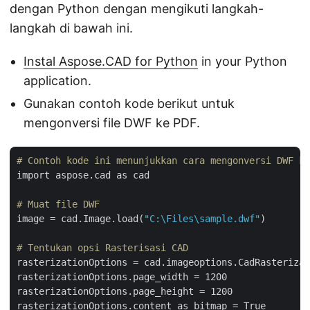
dengan Python dengan mengikuti langkah-
langkah di bawah ini.
Instal Aspose.CAD for Python
in your Python
application.
Gunakan contoh kode berikut untuk
mengonversi file DWF ke PDF.
# Contoh kode ini menunjukkan cara mengonversi DWF ke
import aspose.cad as cad

# Muat file DWF
image = cad.Image.load(
"C:\Files\sample.dwf"
)

# Tentukan opsi Rasterisasi CAD
rasterizationOptions = cad.imageoptions.CadRasterizat
rasterizationOptions.page_width = 1200

rasterizationOptions.page_height = 1200

rasterizationOptions.content_as_bitmap = True
