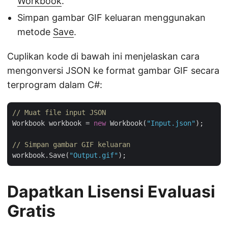
Workbook
.
Simpan gambar GIF keluaran menggunakan
metode
Save
.
Cuplikan kode di bawah ini menjelaskan cara
mengonversi JSON ke format gambar GIF secara
terprogram dalam C#:
// Muat file input JSON
Workbook workbook = 
new
 Workbook(
"Input.json"
);

// Simpan gambar GIF keluaran
workbook.Save(
"Output.gif"
Dapatkan Lisensi Evaluasi
Gratis