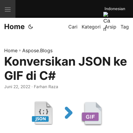
Indonesian
A
l
Home
i
Cari
Kategori
Arsip
Tag
h
k
Home
»
Aspose.Blogs
a
Konversikan JSON ke
n
n
GIF di C#
a
v
Juni 22, 2022
· Farhan Raza
i
g
a
s
i