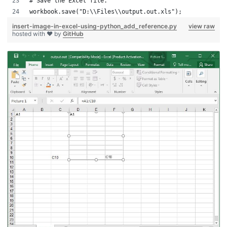
# Save the Excel file.
workbook.save("D:\\Files\\output.out.xls");
insert-image-in-excel-using-python_add_reference.py
view raw
hosted with ❤ by
GitHub