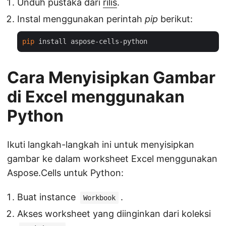
Unduh pustaka dari
rilis
.
Instal menggunakan perintah
pip
berikut:
pip
Cara Menyisipkan Gambar
di Excel menggunakan
Python
Ikuti langkah-langkah ini untuk menyisipkan
gambar ke dalam worksheet Excel menggunakan
Aspose.Cells untuk Python:
Buat instance
.
Workbook
Akses worksheet yang diinginkan dari koleksi