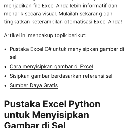
menjadikan file Excel Anda lebih informatif dan
menarik secara visual. Mulailah sekarang dan
tingkatkan keterampilan otomatisasi Excel Anda!
Artikel ini mencakup topik berikut:
Pustaka Excel C# untuk menyisipkan gambar di
sel
Cara menyisipkan gambar di Excel
Sisipkan gambar berdasarkan referensi sel
Sumber Daya Gratis
Pustaka Excel Python
untuk Menyisipkan
Gambar di Sel