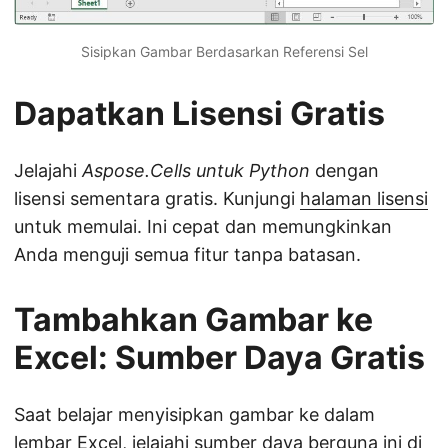
Sisipkan Gambar Berdasarkan Referensi Sel
Dapatkan Lisensi Gratis
Jelajahi
Aspose.Cells untuk Python
dengan
lisensi sementara gratis. Kunjungi
halaman lisensi
untuk memulai. Ini cepat dan memungkinkan
Anda menguji semua fitur tanpa batasan.
Tambahkan Gambar ke
Excel: Sumber Daya Gratis
Saat belajar menyisipkan gambar ke dalam
lembar Excel, jelajahi sumber daya berguna ini di