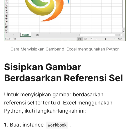
Cara Menyisipkan Gambar di Excel menggunakan Python
Sisipkan Gambar
Berdasarkan Referensi Sel
Untuk menyisipkan gambar berdasarkan
referensi sel tertentu di Excel menggunakan
Python, ikuti langkah-langkah ini:
Buat instance
.
Workbook