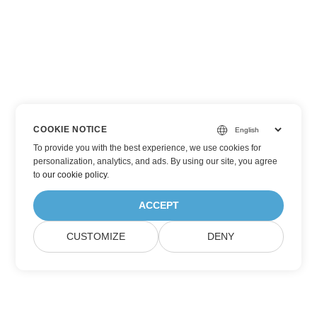
COOKIE NOTICE
To provide you with the best experience, we use cookies for
personalization, analytics, and ads. By using our site, you agree
to
our cookie policy
.
ACCEPT
CUSTOMIZE
DENY