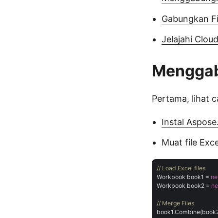
Gabungkan Fil
Jelajahi Clou
Menggabu
Pertama, lihat 
Instal Aspose
Muat file Ex
// Load Excel files
Workbook book1 = 
n
Workbook book2 = 
n
// Merge Files
book1.Combine(book2)