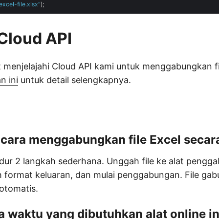
xcel-file.xlsx"
 Cloud API
 menjelajahi Cloud API kami untuk menggabungkan fi
n ini
untuk detail selengkapnya.
cara menggabungkan file Excel secara
edur 2 langkah sederhana. Unggah file ke alat pengg
lih format keluaran, dan mulai penggabungan. File ga
otomatis.
 waktu yang dibutuhkan alat online in