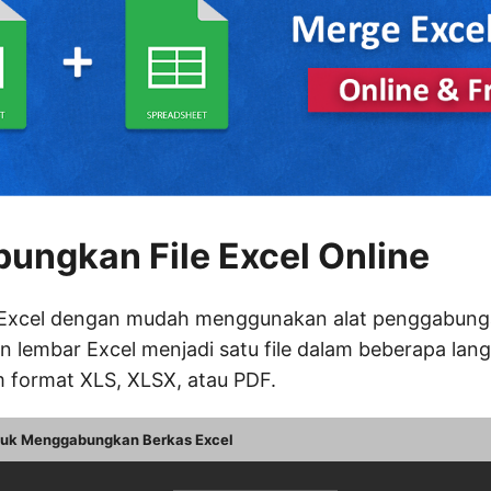
ungkan File Excel Online
 Excel dengan mudah menggunakan alat penggabung
 lembar Excel menjadi satu file dalam beberapa lang
 format XLS, XLSX, atau PDF.
ntuk Menggabungkan Berkas Excel