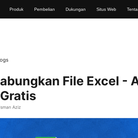
Produk
Pembelian
Dukungan
Situs Web
Tenta
logs
bungkan File Excel - A
 Gratis
Usman Aziz