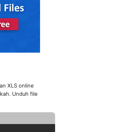
an XLS online
kah. Unduh file