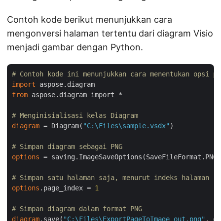
Contoh kode berikut menunjukkan cara
mengonversi halaman tertentu dari diagram Visio
menjadi gambar dengan Python.
# Contoh kode ini menunjukkan cara menentukan opsi pe
import
from
 aspose.diagram import *

# Menginisialisasi kelas Diagram
diagram
 = Diagram(
"C:\Files\sample.vsdx"
)

# Simpan diagram sebagai PNG
options
 = saving.ImageSaveOptions(SaveFileFormat.PNG)

# Simpan satu halaman saja, menurut indeks halaman
options
.page_index = 
1
# Simpan diagram dalam format PNG
diagram
.save(
"C:\Files\ExportPageToImage_out.png"