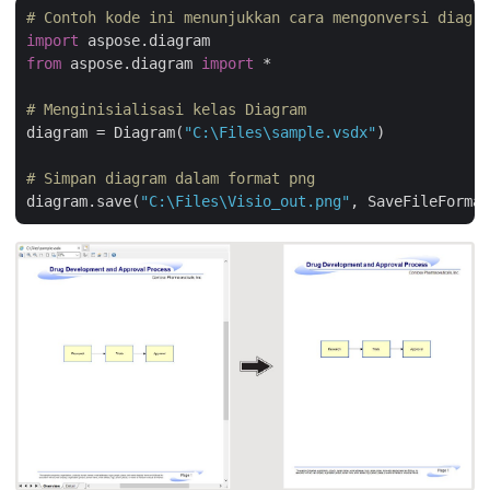
# Contoh kode ini menunjukkan cara mengonversi diagra
import
from
 aspose.diagram 
import
 *

# Menginisialisasi kelas Diagram
diagram = Diagram(
"C:\Files\sample.vsdx"
)

# Simpan diagram dalam format png
diagram.save(
"C:\Files\Visio_out.png"