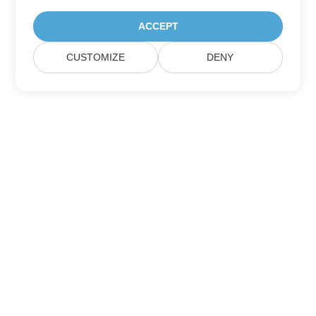
ACCEPT
CUSTOMIZE
DENY
Berlangganan Pembaruan Produk Aspose
Dapatkan buletin bulanan & penawaran yang dikirim langsung
ke kotak surat Anda.
Kirim