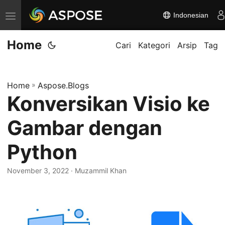
Indonesian
A
l
Home
i
Cari
Kategori
Arsip
Tag
h
k
Home
»
Aspose.Blogs
a
Konversikan Visio ke
n
n
Gambar dengan
a
v
Python
i
November 3, 2022
· Muzammil Khan
g
a
s
i