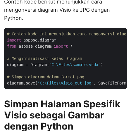
Contoh kode berikut menunjukkan cara
mengonversi diagram Visio ke JPG dengan
Python.
# Contoh kode ini menunjukkan cara mengonversi diagra
import
from
 aspose.diagram 
import
 *

# Menginisialisasi kelas Diagram
diagram = Diagram(
"C:\Files\sample.vsdx"
)

# Simpan diagram dalam format png
diagram.save(
"C:\Files\Visio_out.jpg"
Simpan Halaman Spesifik
Visio sebagai Gambar
dengan Python