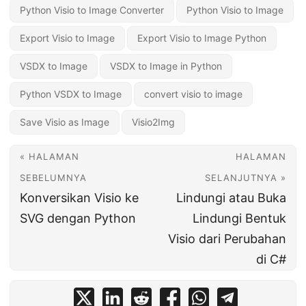
Python Visio to Image Converter
Python Visio to Image
Export Visio to Image
Export Visio to Image Python
VSDX to Image
VSDX to Image in Python
Python VSDX to Image
convert visio to image
Save Visio as Image
Visio2Img
« HALAMAN
HALAMAN
SEBELUMNYA
SELANJUTNYA »
Konversikan Visio ke
Lindungi atau Buka
SVG dengan Python
Lindungi Bentuk
Visio dari Perubahan
di C#