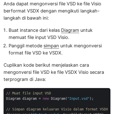
Anda dapat mengonversi file VSD ke file Visio
berformat VSDX dengan mengikuti langkah-
langkah di bawah ini:
Buat instance dari kelas
Diagram
untuk
memuat file input VSD Visio.
Panggil metode
simpan
untuk mengonversi
format file VSD ke VSDX.
Cuplikan kode berikut menjelaskan cara
mengonversi file VSD ke file VSDX Visio secara
terprogram di Java:
// Muat file input VSD
Diagram diagram = 
new
 Diagram(
"Input.vsd"
);

// Simpan diagram keluaran Visio dalam format VSDX