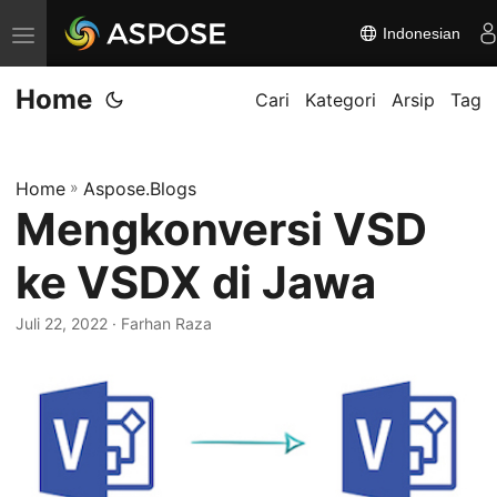
Indonesian
A
l
Home
i
Cari
Kategori
Arsip
Tag
h
k
Home
»
Aspose.Blogs
a
Mengkonversi VSD
n
n
ke VSDX di Jawa
a
v
Juli 22, 2022
· Farhan Raza
i
g
a
s
i