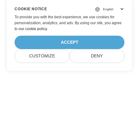
COOKIE NOTICE
To provide you with the best experience, we use cookies for
personalization, analytics, and ads. By using our site, you agree
to
our cookie policy
.
ACCEPT
CUSTOMIZE
DENY
Berlangganan Pembaruan Produk Aspose
Dapatkan buletin bulanan & penawaran yang dikirim langsung
ke kotak surat Anda.