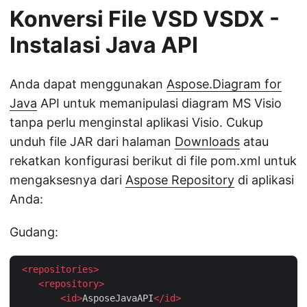
Konversi File VSD VSDX -
Instalasi Java API
Anda dapat menggunakan
Aspose.Diagram for
Java
API untuk memanipulasi diagram MS Visio
tanpa perlu menginstal aplikasi Visio. Cukup
unduh file JAR dari halaman
Downloads
atau
rekatkan konfigurasi berikut di file pom.xml untuk
mengaksesnya dari
Aspose Repository
di aplikasi
Anda:
Gudang:
<
repositories
>
<
repository
>
<
id
>
AsposeJavaAPI
</
id
>