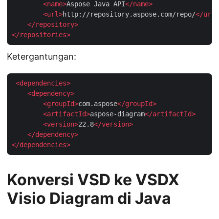
<
name
>
Aspose Java API
</
name
>
<
url
>
http://repository.aspose.com/repo/
</
url
>
</
repository
>
</
repositories
>
Ketergantungan:
<
dependencies
>
<
dependency
>
<
groupId
>
com.aspose
</
groupId
>
<
artifactId
>
aspose-diagram
</
artifactId
>
<
version
>
22.8
</
version
>
</
dependency
>
</
dependencies
>
Konversi VSD ke VSDX
Visio Diagram di Java