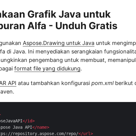
kaan Grafik Java untuk
ran Alfa - Unduh Gratis
ggunakan
Aspose.Drawing untuk Java
untuk mengimp
a di Java. Ini menyediakan serangkaian fungsional
mungkinkan pengembang untuk membuat, memanipula
bagai
format file yang didukung
.
AR API
atau tambahkan konfigurasi
pom.xml
berikut 
Maven.
>
oseJavaAPI
</
id
>
spose Java API
</
name
>
tps://repository.aspose.com/repo/
</
url
>