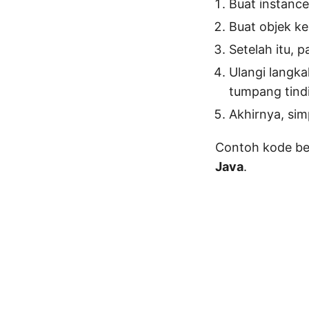
Buat instance
Buat objek k
Setelah itu, 
Ulangi langka
tumpang tind
Akhirnya, s
Contoh kode be
Java
.