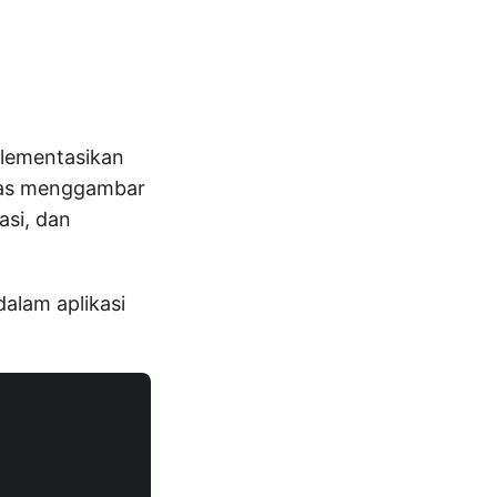
lementasikan
itas menggambar
si, dan
dalam aplikasi