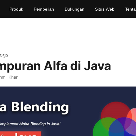
Produk
Pembelian
Dukungan
Situs Web
Tenta
logs
puran Alfa di Java
mil Khan