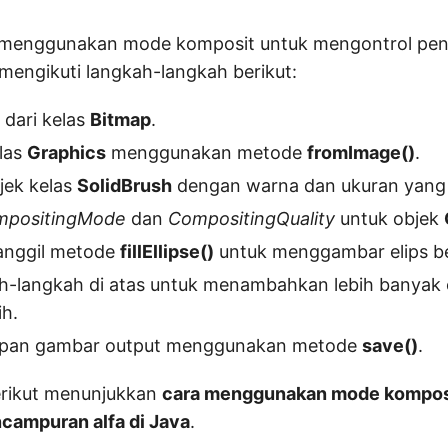
t menggunakan mode komposit untuk mengontrol pen
mengikuti langkah-langkah berikut:
 dari kelas
Bitmap
.
elas
Graphics
menggunakan metode
fromImage()
.
bjek kelas
SolidBrush
dengan warna dan ukuran yang 
mpositingMode
dan
CompositingQuality
untuk objek
panggil metode
fillEllipse()
untuk menggambar elips ber
h-langkah di atas untuk menambahkan lebih banyak e
ih.
impan gambar output menggunakan metode
save()
.
rikut menunjukkan
cara menggunakan mode kompos
campuran alfa di Java
.