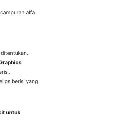
campuran alfa
ditentukan.
Graphics
.
isi.
lips berisi yang
it untuk