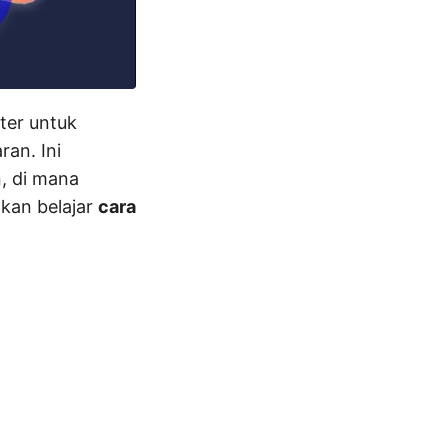
ter untuk
an. Ini
, di mana
akan belajar
cara