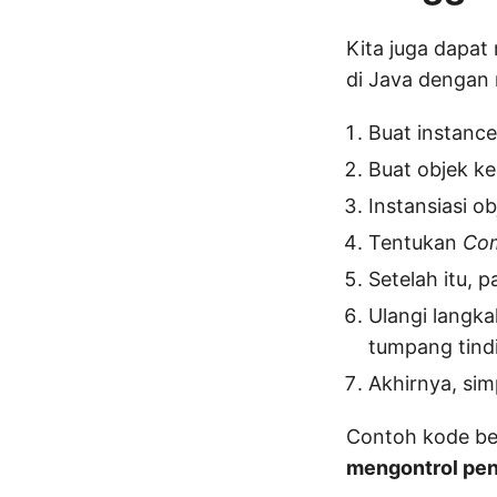
Kita juga dapa
di Java dengan 
Buat instance
Buat objek k
Instansiasi o
Tentukan
Co
Setelah itu, 
Ulangi langka
tumpang tind
Akhirnya, s
Contoh kode be
mengontrol pen