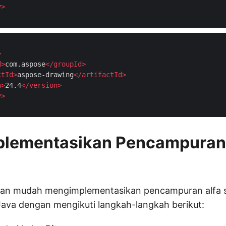
y
>
>
d
>
com.aspose
</
groupId
>
ctId
>
aspose-drawing
</
artifactId
>
n
>
24.4
</
version
>
y
>
lementasikan Pencampuran A
gan mudah mengimplementasikan pencampuran alfa 
Java dengan mengikuti langkah-langkah berikut: