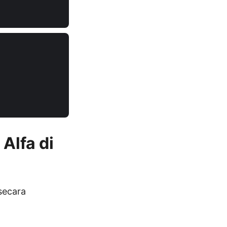
lfa di
secara