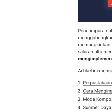
Pencampuran alf
menggabungkan 
memungkinkan p
saluran alfa men
mengimplementa
Artikel ini menc
Perpustakaan
Cara Mengimp
Mode Kompos
Sumber Daya 