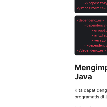
</
repositor
</
repositories
>
<
dependencies
>
<
dependency
<
groupI
<
artifa
<
versio
</
dependenc
</
dependencies
>
Mengimp
Java
Kita dapat den
programatis di 