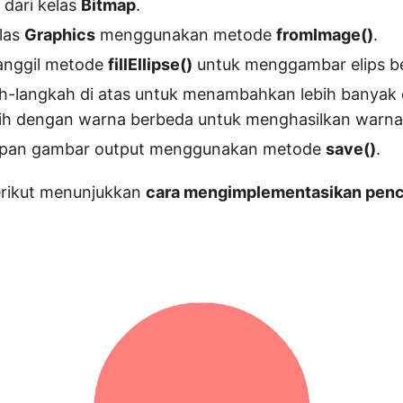
 dari kelas
Bitmap
.
elas
Graphics
menggunakan metode
fromImage()
.
panggil metode
fillEllipse()
untuk menggambar elips ber
h-langkah di atas untuk menambahkan lebih banyak e
ih dengan warna berbeda untuk menghasilkan warna
impan gambar output menggunakan metode
save()
.
rikut menunjukkan
cara mengimplementasikan penc