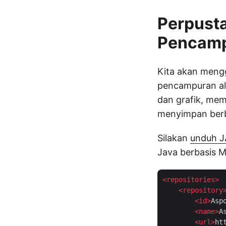
Perpusta
Pencampu
Kita akan men
pencampuran alf
dan grafik, me
menyimpan ber
Silakan
unduh J
Java berbasis 
<
repositories
>
<
repository
<
id
>
Asp
<
name
>
A
<
url
>
ht