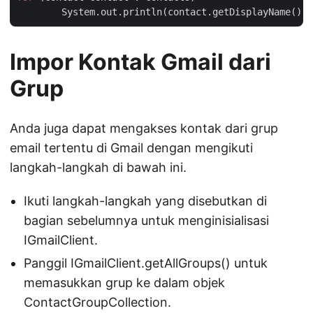
	System.out.println(contact.getDisplayName() 
Impor Kontak Gmail dari
Grup
Anda juga dapat mengakses kontak dari grup
email tertentu di Gmail dengan mengikuti
langkah-langkah di bawah ini.
Ikuti langkah-langkah yang disebutkan di
bagian sebelumnya untuk menginisialisasi
IGmailClient.
Panggil IGmailClient.getAllGroups() untuk
memasukkan grup ke dalam objek
ContactGroupCollection.