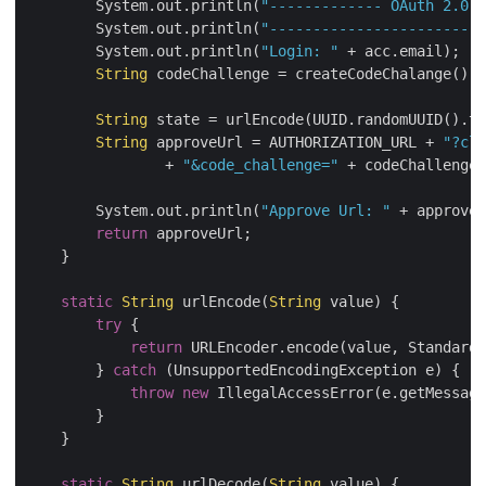
        System.out.println(
"------------- OAuth 2.0 A
        System.out.println(
"-------------------------
        System.out.println(
"Login: "
 + acc.email);

String
 codeChallenge = createCodeChalange();

String
 state = urlEncode(UUID.randomUUID().to
String
 approveUrl = AUTHORIZATION_URL + 
"?cli
                + 
"&code_challenge="
 + codeChallenge 
        System.out.println(
"Approve Url: "
 + approveU
return
 approveUrl;

    }

static
String
 urlEncode(
String
 value) {

try
 {

return
 URLEncoder.encode(value, StandardC
        } 
catch
 (UnsupportedEncodingException e) {

throw
new
 IllegalAccessError(e.getMessage
        }

    }

static
String
 urlDecode(
String
 value) {
