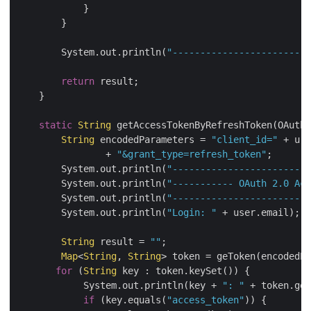
            }

        }

        System.out.println(
"-------------------------
return
 result;

    }

static
String
 getAccessTokenByRefreshToken(OAuthU
String
 encodedParameters = 
"client_id="
 + url
                + 
"&grant_type=refresh_token"
;

        System.out.println(
"-------------------------
        System.out.println(
"----------- OAuth 2.0 Acc
        System.out.println(
"-------------------------
        System.out.println(
"Login: "
 + user.email);

String
 result = 
""
;

Map
<
String
, 
String
> token = geToken(encodedPa
for
 (
String
 key : token.keySet()) {

            System.out.println(key + 
": "
 + token.get
if
 (key.equals(
"access_token"
)) {
