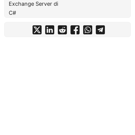
Exchange Server di
C#