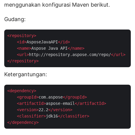
menggunakan konfigurasi Maven berikut.
Gudang:
<
repository
>
<
id
>
AsposeJavaAPI
</
id
>
<
name
>
Aspose Java API
</
name
>
<
url
>
http://repository.aspose.com/repo/
</
url
>
</
repository
>
Ketergantungan:
<
dependency
>
<
groupId
>
com.aspose
</
groupId
>
<
artifactId
>
aspose-email
</
artifactId
>
<
version
>
22.2
</
version
>
<
classifier
>
jdk16
</
classifier
>
</
dependency
>