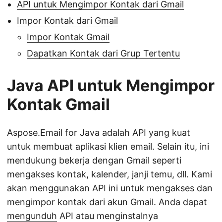
API untuk Mengimpor Kontak dari Gmail
Impor Kontak dari Gmail
Impor Kontak Gmail
Dapatkan Kontak dari Grup Tertentu
Java API untuk Mengimpor
Kontak Gmail
Aspose.Email for Java
adalah API yang kuat
untuk membuat aplikasi klien email. Selain itu, ini
mendukung bekerja dengan Gmail seperti
mengakses kontak, kalender, janji temu, dll. Kami
akan menggunakan API ini untuk mengakses dan
mengimpor kontak dari akun Gmail. Anda dapat
mengunduh
API atau menginstalnya