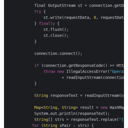
            final OutputStream st = connection.getOut
try
 {

                st.write(requestData, 
0
, requestData.
            } 
finally
 {

                st.flush();

                st.close();

            }

            connection.connect();

if
 (connection.getResponseCode() >= HttpU
throw
new
 IllegalAccessError(
"Operati
                        + readInputStream(connection.
            }

String
 responseText = readInputStream(con
Map
<
String
, 
String
> result = 
new
 HashMap<
            System.out.println(responseText);

String
[] strs = responseText.replace(
"{"
,
for
 (
String
 sPair : strs) {
