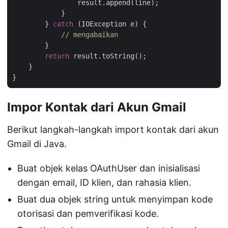
                result.append(line);

            }

        } 
catch
 (IOException e) {

// mengabaikan
        }

return
 result.toString();

    }

Impor Kontak dari Akun Gmail
Berikut langkah-langkah import kontak dari akun
Gmail di Java.
Buat objek kelas OAuthUser dan inisialisasi
dengan email, ID klien, dan rahasia klien.
Buat dua objek string untuk menyimpan kode
otorisasi dan pemverifikasi kode.