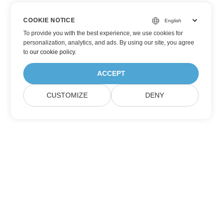
COOKIE NOTICE
To provide you with the best experience, we use cookies for
personalization, analytics, and ads. By using our site, you agree
to
our cookie policy
.
ACCEPT
CUSTOMIZE
DENY
Berlangganan Pembaruan Produk Aspose
Dapatkan buletin bulanan & penawaran yang dikirim langsung
ke kotak surat Anda.