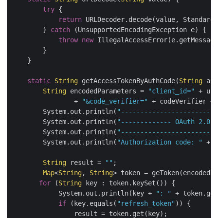
try
 {

return
 URLDecoder.decode(value, StandardC
        } 
catch
 (UnsupportedEncodingException e) {

throw
new
 IllegalAccessError(e.getMessage
        }

    }

static
String
 getAccessTokenByAuthCode(
String
 aut
String
 encodedParameters = 
"client_id="
 + url
                + 
"&code_verifier="
 + codeVerifier + 
        System.out.println(
"-------------------------
        System.out.println(
"------------- OAuth 2.0 A
        System.out.println(
"-------------------------
        System.out.println(
"Authorization code: "
 + a
String
 result = 
""
;

Map
<
String
, 
String
> token = geToken(encodedPa
for
 (
String
 key : token.keySet()) {

            System.out.println(key + 
": "
 + token.get
if
 (key.equals(
"refresh_token"
)) {

                result = token.get(key);
