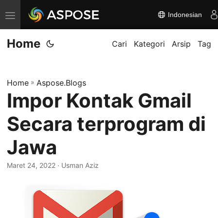
Indonesian
A
l
Home
i
Cari
Kategori
Arsip
Tag
h
k
Home
»
Aspose.Blogs
a
Impor Kontak Gmail
n
n
Secara terprogram di
a
v
Jawa
i
Maret 24, 2022
· Usman Aziz
g
a
s
i