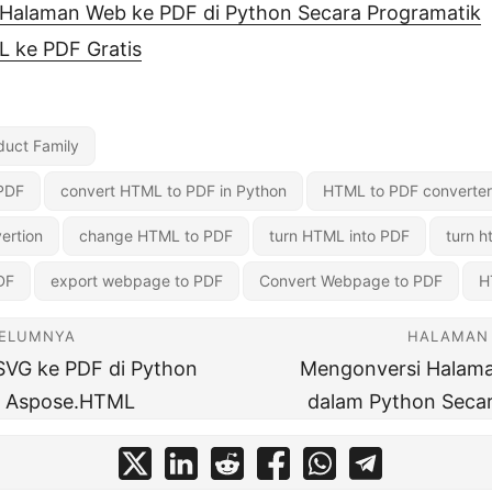
Halaman Web ke PDF di Python Secara Programatik
L ke PDF Gratis
uct Family
PDF
convert HTML to PDF in Python
HTML to PDF converter
ertion
change HTML to PDF
turn HTML into PDF
turn h
DF
export webpage to PDF
Convert Webpage to PDF
H
BELUMNYA
HALAMAN 
SVG ke PDF di Python
Mengonversi Halam
 Aspose.HTML
dalam Python Secar