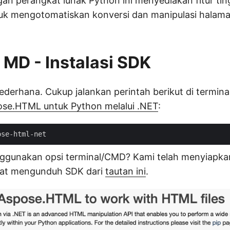
n perangkat lunak Python ini menyediakan fitur tin
uk mengotomatiskan konversi dan manipulasi halama
MD - Instalasi SDK
derhana. Cukup jalankan perintah berikut di termina
se.HTML untuk Python melalui .NET
:
nggunakan opsi terminal/CMD? Kami telah menyiapka
pat mengunduh SDK dari
tautan ini
.