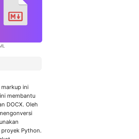
TML
markup ini
 ini membantu
an DOCX. Oleh
 mengonversi
gunakan
 proyek Python.