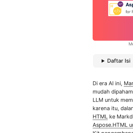
Me
Daftar Isi
Di era AI ini,
Ma
mudah dipahami 
LLM untuk mema
karena itu, dal
HTML
ke Markdo
Aspose.HTML un