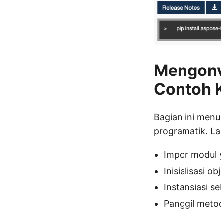
Mengonv
Contoh 
Bagian ini men
programatik. L
Impor modul 
Inisialisasi ob
Instansiasi s
Panggil met