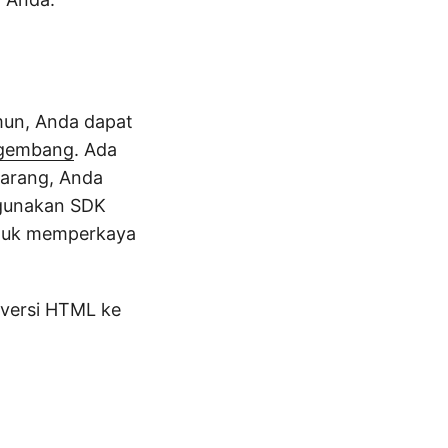
amun, Anda dapat
gembang
. Ada
karang, Anda
ggunakan SDK
uk memperkaya
versi HTML ke