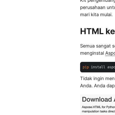
Kit pengembanga
perusahaan unt
mari kita mulai.
HTML ke 
Semua sangat se
menginstal
Aspo
pip
Tidak ingin me
Anda. Anda da