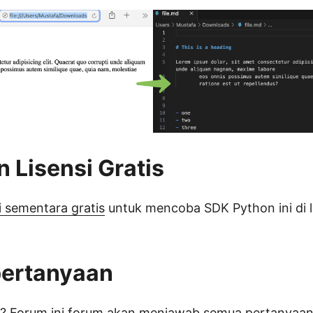
 Lisensi Gratis
si sementara gratis
untuk mencoba SDK Python ini di l
pertanyaan
? Forum ini
forum
akan menjawab semua pertanyaan