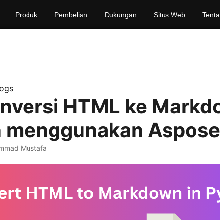
Produk
Pembelian
Dukungan
Situs Web
Tenta
logs
versi HTML ke Markdo
n menggunakan Aspos
mmad Mustafa