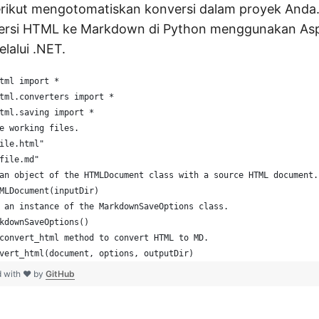
rikut mengotomatiskan konversi dalam proyek Anda
ersi HTML ke Markdown di Python menggunakan A
lalui .NET.
tml import *
tml.converters import *
tml.saving import *
e working files.
ile.html"
file.md"
an object of the HTMLDocument class with a source HTML document.
MLDocument(inputDir)
 an instance of the MarkdownSaveOptions class. 
kdownSaveOptions()
convert_html method to convert HTML to MD.
vert_html(document, options, outputDir)
d with ❤ by
GitHub