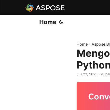
Home
Home
»
Aspose.B
Mengon
Pytho
Juli 23, 2025
· Muha