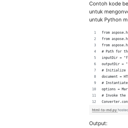
Contoh kode be
untuk mengonv
untuk Python me
from aspose.h
from aspose.h
from aspose.h
# Path for th
inputDir = "f
outputDir = "
# Initialize 
document = HT
# Instantiate
options = Mar
# Invoke the 
Converter.con
html-to-md.py
hoste
Output: