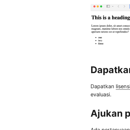
Dapatkan
Dapatkan
lisen
evaluasi.
Ajukan 
Ada pertanyaan