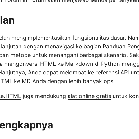
lan
a telah mengimplementasikan fungsionalitas dasar. N
i lanjutan dengan menavigasi ke bagian
Panduan Pen
 dan metode untuk menangani berbagai skenario. Se
cara mengonversi HTML ke Markdown di Python men
Selanjutnya, Anda dapat melompat ke
referensi API
unt
 HTML ke MD Anda dengan lebih banyak opsi.
se.HTML
juga mendukung
alat online gratis
untuk kon
lengkapnya