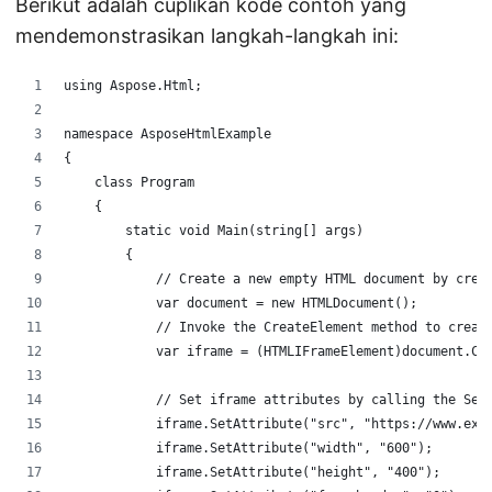
Berikut adalah cuplikan kode contoh yang
mendemonstrasikan langkah-langkah ini:
using Aspose.Html;
namespace AsposeHtmlExample
{
    class Program
    {
        static void Main(string[] args)
        {
            // Create a new empty HTML document by crea
            var document = new HTMLDocument();
            // Invoke the CreateElement method to creat
            var iframe = (HTMLIFrameElement)document.Cr
            // Set iframe attributes by calling the Set
            iframe.SetAttribute("src", "https://www.exa
            iframe.SetAttribute("width", "600");
            iframe.SetAttribute("height", "400");