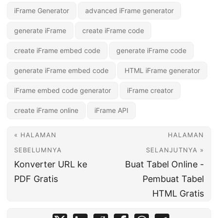
iFrame Generator
advanced iFrame generator
generate iFrame
create iFrame code
create iFrame embed code
generate iFrame code
generate iFrame embed code
HTML iFrame generator
iFrame embed code generator
iFrame creator
create iFrame online
iFrame API
« HALAMAN
HALAMAN
SEBELUMNYA
SELANJUTNYA »
Konverter URL ke
Buat Tabel Online -
PDF Gratis
Pembuat Tabel
HTML Gratis