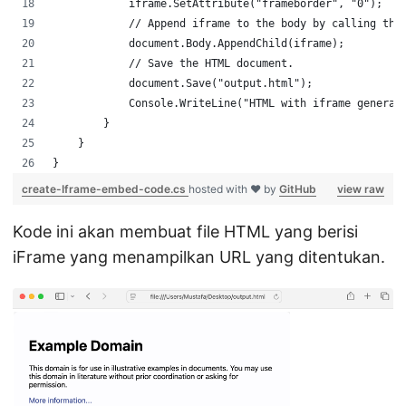
            iframe.SetAttribute("frameborder", "0");
            // Append iframe to the body by calling the
            document.Body.AppendChild(iframe);
            // Save the HTML document. 
            document.Save("output.html");
            Console.WriteLine("HTML with iframe generat
        }
    }
}
create-Iframe-embed-code.cs
hosted with ❤ by
GitHub
view raw
Kode ini akan membuat file HTML yang berisi
iFrame yang menampilkan URL yang ditentukan.