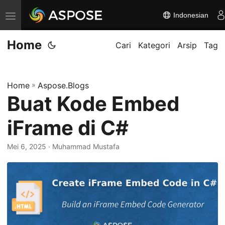
Indonesian
A
l
Home
i
Cari
Kategori
Arsip
Tag
h
k
Home
»
Aspose.Blogs
a
Buat Kode Embed
n
n
iFrame di C#
a
v
Mei 6, 2025
· Muhammad Mustafa
i
g
a
s
i