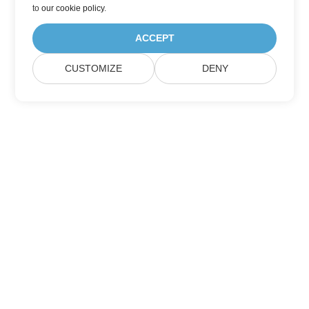
to
our cookie policy
.
ACCEPT
CUSTOMIZE
DENY
Berlangganan Pembaruan Produk Aspose
Dapatkan buletin bulanan & penawaran yang dikirim langsung
ke kotak surat Anda.
Kirim