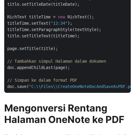
title.setTitleDate(titleDate);

RichText titleTime = 
new
 RichText();

titleTime.setText(
"12:34"
);

titleTime.setParagraphStyle(textStyle);

title.setTitleText(titleTime);

page.setTitle(title);

// Tambahkan simpul Halaman dalam dokumen
doc.appendChildLast(page);

// Simpan ke dalam format PDF
doc.save(
"C:\\Files\\CreateOneNoteDocAndSaveAsPDF.pdf
Mengonversi Rentang
Halaman OneNote ke PDF