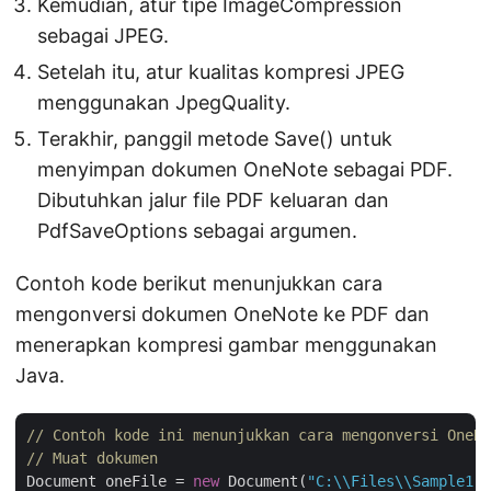
Kemudian, atur tipe ImageCompression
sebagai JPEG.
Setelah itu, atur kualitas kompresi JPEG
menggunakan JpegQuality.
Terakhir, panggil metode Save() untuk
menyimpan dokumen OneNote sebagai PDF.
Dibutuhkan jalur file PDF keluaran dan
PdfSaveOptions sebagai argumen.
Contoh kode berikut menunjukkan cara
mengonversi dokumen OneNote ke PDF dan
menerapkan kompresi gambar menggunakan
Java.
// Contoh kode ini menunjukkan cara mengonversi OneNo
// Muat dokumen
Document oneFile = 
new
 Document(
"C:\\Files\\Sample1.o