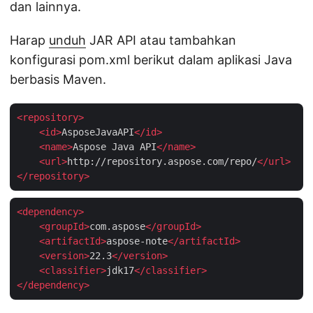
dan lainnya.
Harap
unduh
JAR API atau tambahkan
konfigurasi pom.xml berikut dalam aplikasi Java
berbasis Maven.
<
repository
>
<
id
>
AsposeJavaAPI
</
id
>
<
name
>
Aspose Java API
</
name
>
<
url
>
http://repository.aspose.com/repo/
</
url
>
</
repository
>
<
dependency
>
<
groupId
>
com.aspose
</
groupId
>
<
artifactId
>
aspose-note
</
artifactId
>
<
version
>
22.3
</
version
>
<
classifier
>
jdk17
</
classifier
>
</
dependency
>