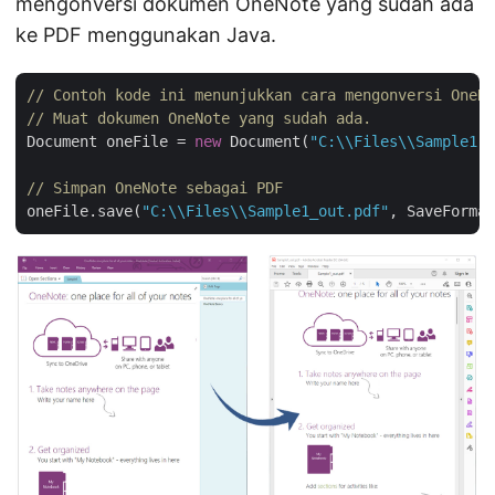
mengonversi dokumen OneNote yang sudah ada
ke PDF menggunakan Java.
// Contoh kode ini menunjukkan cara mengonversi OneNo
// Muat dokumen OneNote yang sudah ada.
Document oneFile = 
new
 Document(
"C:\\Files\\Sample1.o
// Simpan OneNote sebagai PDF
oneFile.save(
"C:\\Files\\Sample1_out.pdf"