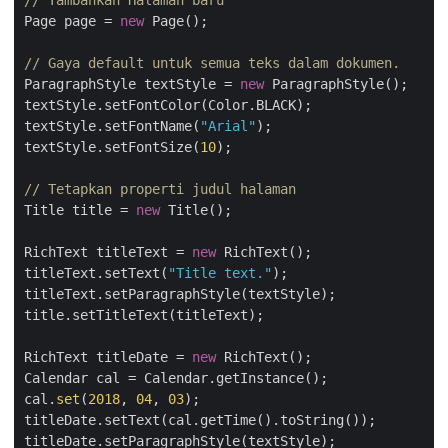
// Tambahkan Halaman baru
Page page = 
new
 Page();

// Gaya default untuk semua teks dalam dokumen.
ParagraphStyle textStyle = 
new
 ParagraphStyle();

textStyle.setFontColor(Color.BLACK);

textStyle.setFontName(
"Arial"
);

textStyle.setFontSize(
10
);

// Tetapkan properti judul halaman
Title title = 
new
 Title();

RichText titleText = 
new
 RichText();

titleText.setText(
"Title text."
);

titleText.setParagraphStyle(textStyle);

title.setTitleText(titleText);

RichText titleDate = 
new
 RichText();

Calendar cal = Calendar.getInstance();

cal.
set
(
2018
, 
04
, 
03
);

titleDate.setText(cal.getTime().toString());

titleDate.setParagraphStyle(textStyle);
