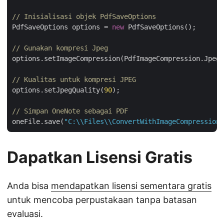
// Inisialisasi objek PdfSaveOptions
PdfSaveOptions options = 
new
 PdfSaveOptions();

// Gunakan kompresi Jpeg
options.setImageCompression(PdfImageCompression.Jpeg)
// Kualitas untuk kompresi JPEG
options.setJpegQuality(
90
);

// Simpan OneNote sebagai PDF
oneFile.save(
"C:\\Files\\ConvertWithImageCompression.
Dapatkan Lisensi Gratis
Anda bisa
mendapatkan lisensi sementara gratis
untuk mencoba perpustakaan tanpa batasan
evaluasi.