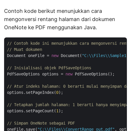
Contoh kode berikut menunjukkan cara
mengonversi rentang halaman dari dokumen
OneNote ke PDF menggunakan Java.
// Contoh kode ini menunjukkan cara mengonversi renta
// Muat dokumen
Document oneFile = 
new
 Document(
"C:\\Files\\Sample1.o
// Inisialisasi objek PdfSaveOptions
PdfSaveOptions options = 
new
 PdfSaveOptions();

// Atur indeks halaman: 0 berarti mulai menyimpan dar
options.setPageIndex(
0
);

// Tetapkan jumlah halaman: 1 berarti hanya menyimpan
options.setPageCount(
1
);

// Simpan OneNote sebagai PDF
oneFile.save(
"C:\\Files\\ConvertRange_out.pdf"