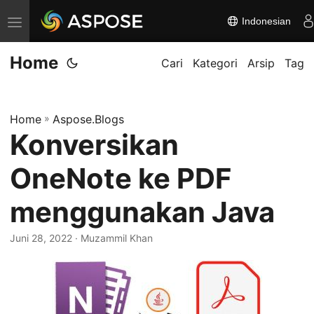
Indonesian
A
l
Home
i
Cari
Kategori
Arsip
Tag
h
k
Home
»
Aspose.Blogs
a
Konversikan
n
n
OneNote ke PDF
a
v
menggunakan Java
i
Juni 28, 2022
· Muzammil Khan
g
a
s
i