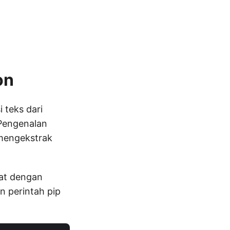
on
 teks dari
Pengenalan
mengekstrak
pat dengan
 perintah pip