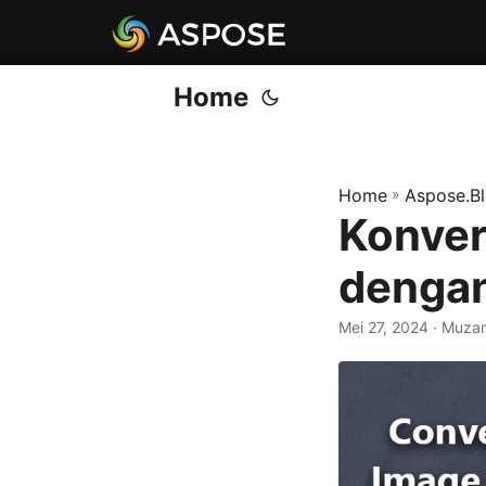
Home
Home
»
Aspose.B
Konver
denga
Mei 27, 2024
· Muza