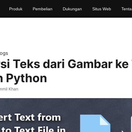
Produk
Pembelian
Dukungan
Situs Web
Tenta
logs
si Teks dari Gambar ke
n Python
mmil Khan