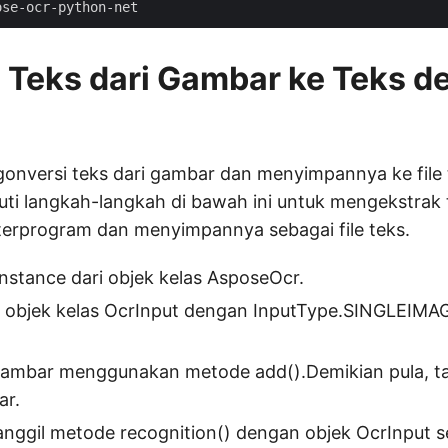
 Teks dari Gambar ke Teks d
onversi teks dari gambar dan menyimpannya ke file 
kuti langkah-langkah di bawah ini untuk mengekstrak 
terprogram dan menyimpannya sebagai file teks.
nstance dari objek kelas AsposeOcr.
e objek kelas OcrInput dengan InputType.SINGLEIMA
mbar menggunakan metode add().Demikian pula, t
ar.
panggil metode recognition() dengan objek OcrInput 