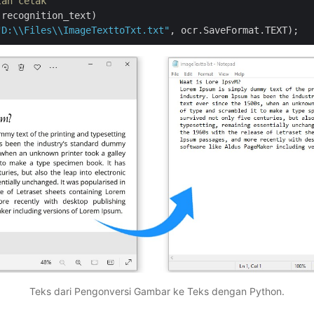
lan cetak
.recognition_text)

"D:\\Files\\ImageTexttoTxt.txt"
Teks dari Pengonversi Gambar ke Teks dengan Python.