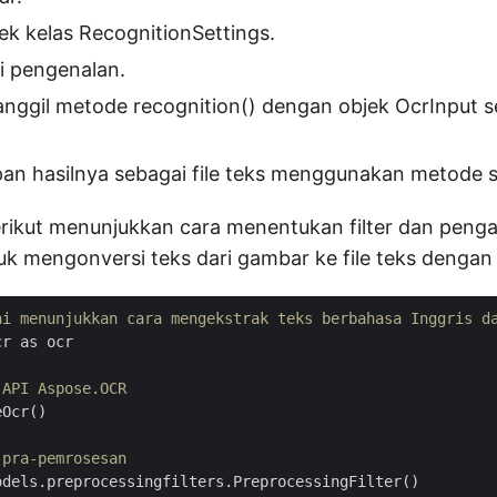
bjek kelas RecognitionSettings.
i pengenalan.
panggil metode recognition() dengan objek OcrInput 
pan hasilnya sebagai file teks menggunakan metode s
rikut menunjukkan cara menentukan filter dan peng
k mengonversi teks dari gambar ke file teks dengan
ni menunjukkan cara mengekstrak teks berbahasa Inggris d
r as ocr

 API Aspose.OCR
Ocr()

 pra-pemrosesan
dels.preprocessingfilters.PreprocessingFilter()
