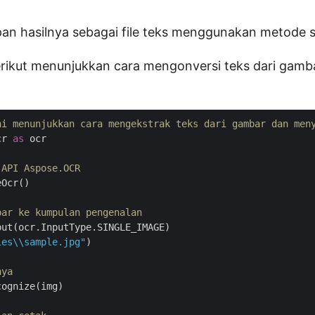
pan hasilnya sebagai file teks menggunakan metode s
ikut menunjukkan cara mengonversi teks dari gambar
ni menunjukkan cara mengekstrak teks dari gambar dan men
cr 
as
 ocr

 API Aspose.OCR
Ocr()

bar ke kumpulan pengenalan
ut(ocr.InputType.SINGLE_IMAGE)

les\\sample.jpg"
)

nya
ognize(img)
