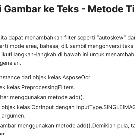
i Gambar ke Teks - Metode T
kita dapat menambahkan filter seperti “autoskew” d
rti mode area, bahasa, dll. sambil mengonversi teks
an ikuti langkah-langkah di bawah ini untuk menambahk
genalan.
nstance dari objek kelas AsposeOcr.
bjek kelas PreprocessingFilters.
lter menggunakan metode add().
 objek kelas OcrInput dengan InputType.SINGLEIMAGE
i argumen.
mbar menggunakan metode add().Demikian pula, t
ar.