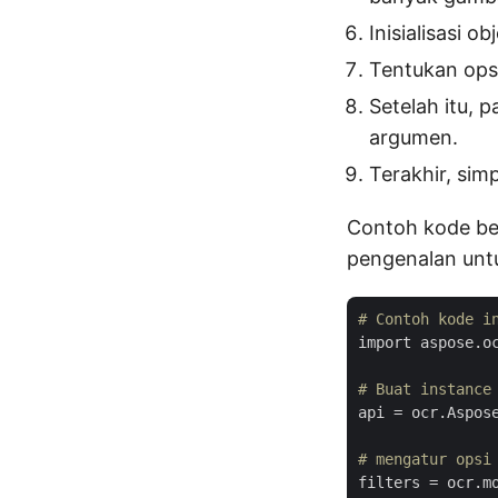
Inisialisasi o
Tentukan ops
Setelah itu, 
argumen.
Terakhir, sim
Contoh kode be
pengenalan untu
# Contoh kode i
import aspose.oc
# Buat instance
api = ocr.Aspose
# mengatur opsi
filters = ocr.mo