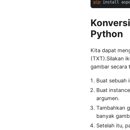
pip
Konversi
Python
Kita dapat meng
(TXT).Silakan i
gambar secara 
Buat sebuah i
Buat instanc
argumen.
Tambahkan ga
banyak gamb
Setelah itu, 