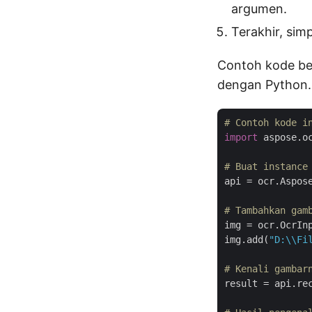
argumen.
Terakhir, sim
Contoh kode ber
dengan Python.
# Contoh kode i
import
 aspose.o
# Buat instance
api = ocr.Aspose
# Tambahkan gam
img = ocr.OcrInp
img.add(
"D:\\Fi
# Kenali gambar
result = api.rec