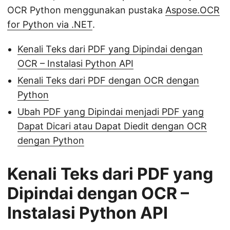
OCR Python menggunakan pustaka
Aspose.OCR
for Python via .NET
.
Kenali Teks dari PDF yang Dipindai dengan
OCR – Instalasi Python API
Kenali Teks dari PDF dengan OCR dengan
Python
Ubah PDF yang Dipindai menjadi PDF yang
Dapat Dicari atau Dapat Diedit dengan OCR
dengan Python
Kenali Teks dari PDF yang
Dipindai dengan OCR –
Instalasi Python API