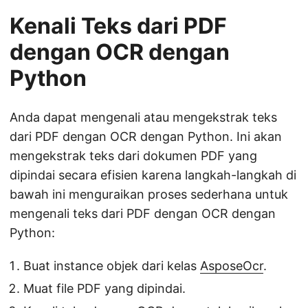
Kenali Teks dari PDF
dengan OCR dengan
Python
Anda dapat mengenali atau mengekstrak teks
dari PDF dengan OCR dengan Python. Ini akan
mengekstrak teks dari dokumen PDF yang
dipindai secara efisien karena langkah-langkah di
bawah ini menguraikan proses sederhana untuk
mengenali teks dari PDF dengan OCR dengan
Python:
Buat instance objek dari kelas
AsposeOcr
.
Muat file PDF yang dipindai.