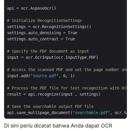
api = ocr.AsposeOcr()

# Initialize RecognitionSettings
settings = ocr.RecognitionSettings()

settings.auto_denoising = True

settings.auto_contrast = True

# Specify the PDF document as input
input = ocr.OcrInput(ocr.InputType.PDF)

# Access the scanned PDF and set the page number and 
input.add(
"source.pdf"
, 0, 1)

# Process the PDF file for text recognition with OCR
result = api.recognize(input , settings)

# Save the searchable output PDF file
api.save_multipage_document(
"searchable.pdf"
Di sini perlu dicatat bahwa Anda dapat OCR