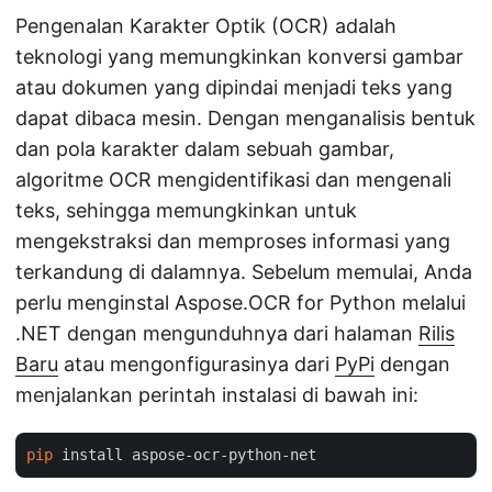
Pengenalan Karakter Optik (OCR) adalah
teknologi yang memungkinkan konversi gambar
atau dokumen yang dipindai menjadi teks yang
dapat dibaca mesin. Dengan menganalisis bentuk
dan pola karakter dalam sebuah gambar,
algoritme OCR mengidentifikasi dan mengenali
teks, sehingga memungkinkan untuk
mengekstraksi dan memproses informasi yang
terkandung di dalamnya. Sebelum memulai, Anda
perlu menginstal Aspose.OCR for Python melalui
.NET dengan mengunduhnya dari halaman
Rilis
Baru
atau mengonfigurasinya dari
PyPi
dengan
menjalankan perintah instalasi di bawah ini:
pip