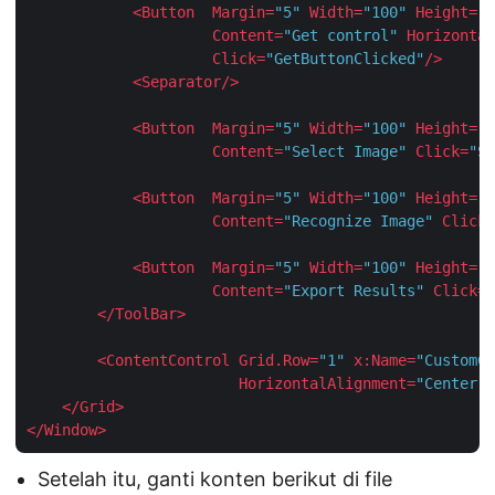
<
Button
Margin
=
"5"
Width
=
"100"
Height
=
"3
Content
=
"Get control"
Horizontal
Click
=
"GetButtonClicked"
/>
<
Separator
/>
<
Button
Margin
=
"5"
Width
=
"100"
Height
=
"3
Content
=
"Select Image"
Click
=
"Se
<
Button
Margin
=
"5"
Width
=
"100"
Height
=
"3
Content
=
"Recognize Image"
Click
=
<
Button
Margin
=
"5"
Width
=
"100"
Height
=
"3
Content
=
"Export Results"
Click
=
"
</
ToolBar
>
<
ContentControl
Grid.Row
=
"1"
x:Name
=
"CustomCo
HorizontalAlignment
=
"Center"
</
Grid
>
</
Window
>
Setelah itu, ganti konten berikut di file