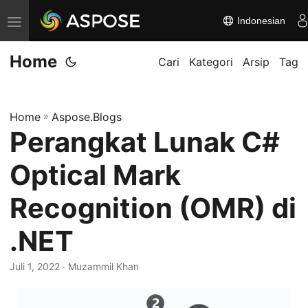
Indonesian
A
l
Home
i
Cari
Kategori
Arsip
Tag
h
k
Home
»
Aspose.Blogs
a
Perangkat Lunak C#
n
n
Optical Mark
a
v
Recognition (OMR) di
i
.NET
g
a
Juli 1, 2022
· Muzammil Khan
s
i