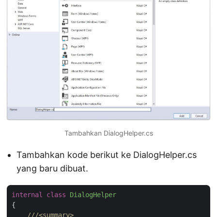
Tambahkan DialogHelper.cs
Tambahkan kode berikut ke DialogHelper.cs
yang baru dibuat.
internal
class
DialogHelper
{

///
<summary>