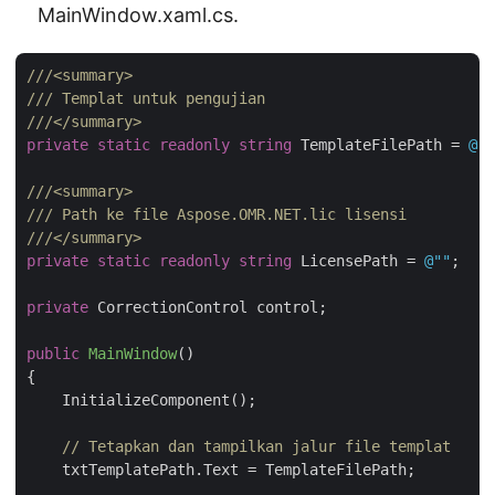
MainWindow.xaml.cs.
///
<summary>
///
 Templat untuk pengujian
///
</summary>
private
static
readonly
string
 TemplateFilePath = 
@"C
///
<summary>
///
 Path ke file Aspose.OMR.NET.lic lisensi
///
</summary>
private
static
readonly
string
 LicensePath = 
@""
;

private
 CorrectionControl control;

public
MainWindow
(
)
{

    InitializeComponent();

// Tetapkan dan tampilkan jalur file templat
    txtTemplatePath.Text = TemplateFilePath;
