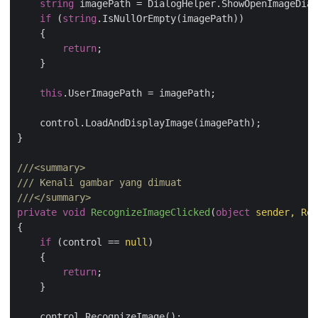
string
 imagePath = DialogHelper.ShowOpenImageDial
if
 (
string
.IsNullOrEmpty(imagePath))

    {

return
;

    }

this
.UserImagePath = imagePath;

    control.LoadAndDisplayImage(imagePath);

}

///
<summary>
///
 Kenali gambar yang dimuat
///
</summary>
private
void
RecognizeImageClicked
(
object
 sender, Rou
{

if
 (control == 
null
)

    {

return
;

    }

    control.RecognizeImage();
