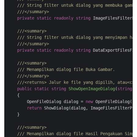
///
 String filter untuk dialog yang membuka gamba
///
</summary>
private
static
readonly
string
 ImageFilesFilterPr
///
<summary>
///
 String filter untuk dialog yang menyimpan has
///
</summary>
private
static
readonly
string
 DataExportFilesFil
///
<summary>
///
 Menampilkan dialog file Buka Gambar.
///
</summary>
///
<returns>
 Jalur ke file yang dipilih, atau
<c>
 
public
static
string
ShowOpenImageDialog
(
string
 s
    {

        OpenFileDialog dialog = 
new
 OpenFileDialog();

return
 ShowDialog(dialog, ImageFilesFilterPro
    }

///
<summary>
///
 Menampilkan dialog file Hasil Pengakuan Simpa