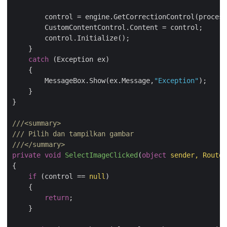
        control = engine.GetCorrectionControl(process
        CustomContentControl.Content = control;

        control.Initialize();

    }

catch
 (Exception ex)

    {

        MessageBox.Show(ex.Message,
"Exception"
);

    }

}

///
<summary>
///
 Pilih dan tampilkan gambar 
///
</summary>
private
void
SelectImageClicked
(
object
 sender, Route
{

if
 (control == 
null
)

    {

return
;

    }
