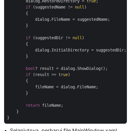
        dialog.RestoreDirectory = 
true
;

if
 (suggestedName != 
null
)

        {

            dialog.FileName = suggestedName;

        }

if
 (suggestedDir != 
null
)

        {

            dialog.InitialDirectory = suggestedDir;

        }

bool
? result = dialog.ShowDialog();

if
 (result == 
true
)

        {

            fileName = dialog.FileName;

        }

return
 fileName;

    }

Selanjutnya, perbarui file MainWindow.xaml