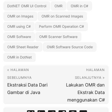
DotNET OMR UI Control
OMR
OMR in C#
OMR on Images
OMR on Scanned Images
OMR using C#
Perform OMR Operation C#
OMR Software
OMR Scanner Software
OMR Sheet Reader
OMR Software Source Code
OMR in DotNet
« HALAMAN
HALAMAN
SEBELUMNYA
SELANJUTNYA »
Ekstraksi Data Dari
Lakukan OMR dan
Gambar di Java
Ekstrak Data
menggunakan C#