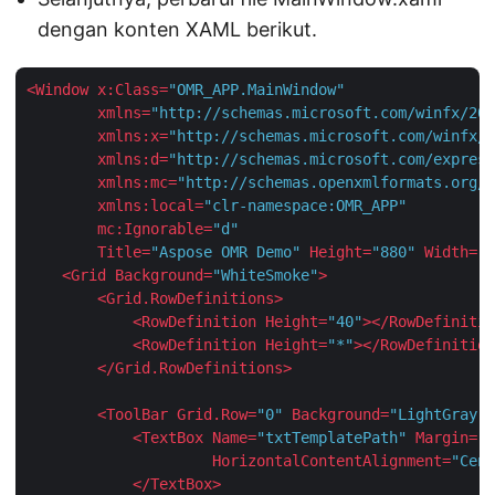
dengan konten XAML berikut.
<
Window
x:Class
=
"OMR_APP.MainWindow"
xmlns
=
"http://schemas.microsoft.com/winfx/200
xmlns:x
=
"http://schemas.microsoft.com/winfx/2
xmlns:d
=
"http://schemas.microsoft.com/express
xmlns:mc
=
"http://schemas.openxmlformats.org/m
xmlns:local
=
"clr-namespace:OMR_APP"
mc:Ignorable
=
"d"
Title
=
"Aspose OMR Demo"
Height
=
"880"
Width
=
"1
<
Grid
Background
=
"WhiteSmoke"
>
<
Grid.RowDefinitions
>
<
RowDefinition
Height
=
"40"
>
</
RowDefinitio
<
RowDefinition
Height
=
"*"
>
</
RowDefinition
</
Grid.RowDefinitions
>
<
ToolBar
Grid.Row
=
"0"
Background
=
"LightGray"
>
<
TextBox
Name
=
"txtTemplatePath"
Margin
=
"5
HorizontalContentAlignment
=
"Cent
</
TextBox
>