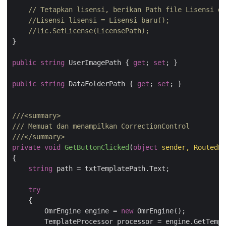
// Tetapkan lisensi, berikan Path file Lisensi da
//Lisensi lisensi = Lisensi baru();
//lic.SetLicense(LicensePath);
}

public
string
 UserImagePath { 
get
; 
set
; }

public
string
 DataFolderPath { 
get
; 
set
; }

///
<summary>
///
 Memuat dan menampilkan CorrectionControl
///
</summary>
private
void
GetButtonClicked
(
object
 sender, RoutedEv
{

string
 path = txtTemplatePath.Text;

try
    {

        OmrEngine engine = 
new
 OmrEngine();

        TemplateProcessor processor = engine.GetTempl