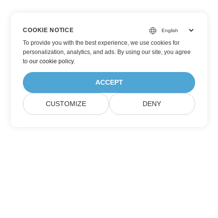
COOKIE NOTICE
To provide you with the best experience, we use cookies for
personalization, analytics, and ads. By using our site, you agree
to
our cookie policy
.
ACCEPT
CUSTOMIZE
DENY
Berlangganan Pembaruan Produk Aspose
Dapatkan buletin bulanan & penawaran yang dikirim langsung
ke kotak surat Anda.