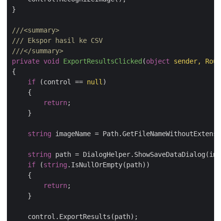
}

///
<summary>
///
 Ekspor hasil ke CSV
///
</summary>
private
void
ExportResultsClicked
(
object
 sender, Rout
{

if
 (control == 
null
)

    {

return
;

    }

string
 imageName = Path.GetFileNameWithoutExtensi
string
 path = DialogHelper.ShowSaveDataDialog(ima
if
 (
string
.IsNullOrEmpty(path))

    {

return
;

    }

    control.ExportResults(path);
