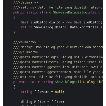
///
</summary>
///
<returns>
 Jalur ke file yang dipilih, atau
<c>
 
public
static
string
ShowSaveDataDialog
(
string
 su
    {

        SaveFileDialog dialog = 
new
 SaveFileDialog();

return
 ShowDialog(dialog, DataExportFilesFilt
    }

///
<summary>
///
 Menampilkan dialog yang diberikan dan mengemb
///
</summary>
///
<param name="dialog">
 Dialog untuk ditampilkan
///
<param name="filter">
 String filter jenis file
///
<param name="suggestedDir">
 Direktori awal dia
///
<param name="suggestedName">
 Nama file yang di
///
<returns>
 Jalur ke file yang dipilih, atau
<c>
 
private
static
string
ShowDialog
(
FileDialog dialo
    {

string
 fileName = 
null
;

        dialog.Filter = filter;
