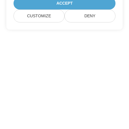
ACCEPT
CUSTOMIZE
DENY
Berlangganan Pembaruan Produk Aspose
Dapatkan buletin bulanan & penawaran yang dikirim langsung
ke kotak surat Anda.
Kirim