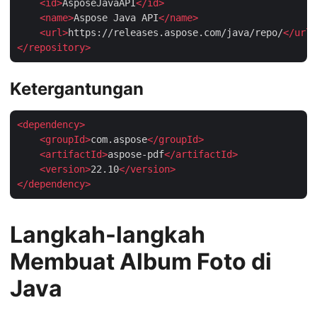
<
id
>
AsposeJavaAPI
</
id
>
<
name
>
Aspose Java API
</
name
>
<
url
>
https://releases.aspose.com/java/repo/
</
url
>
</
repository
>
Ketergantungan
<
dependency
>
<
groupId
>
com.aspose
</
groupId
>
<
artifactId
>
aspose-pdf
</
artifactId
>
<
version
>
22.10
</
version
>
</
dependency
>
Langkah-langkah
Membuat Album Foto di
Java