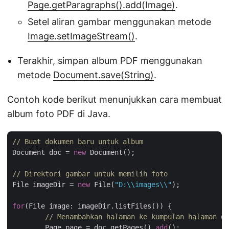
Page.getParagraphs().add(Image)
.
Setel aliran gambar menggunakan metode
Image.setImageStream()
.
Terakhir, simpan album PDF menggunakan
metode
Document.save(String)
.
Contoh kode berikut menunjukkan cara membuat
album foto PDF di Java.
// Buat dokumen baru untuk album
Document doc = 
new
 Document();

// Direktori gambar untuk memilih foto
File imageDir = 
new
 File(
"D:\\images\\"
);

for
(File image: imageDir.listFiles()) {

// Menambahkan halaman ke kumpulan halaman do
	Page page = doc.getPages().
add
();
