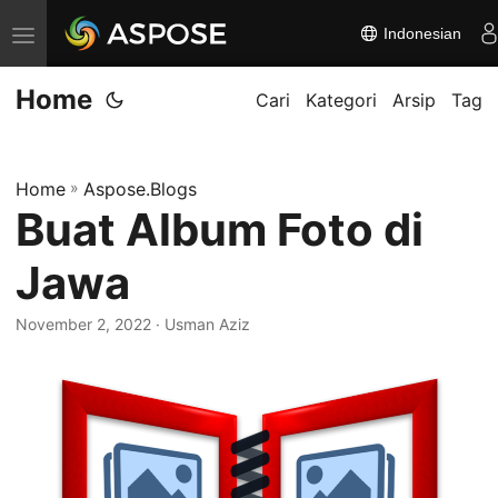
Indonesian
A
l
Home
i
Cari
Kategori
Arsip
Tag
h
k
Home
»
Aspose.Blogs
a
Buat Album Foto di
n
n
Jawa
a
v
November 2, 2022
· Usman Aziz
i
g
a
s
i