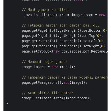
// Muat gambar ke aliran
	 java.io.FileInputStream imageStream = 
new
 ja
// Tetapkan margin agar gambar pas, dll.
	page.getPageInfo().getMargin().setBottom(
0
);

	page.getPageInfo().getMargin().setTop(
0
);

	page.getPageInfo().getMargin().setLeft(
0
);

	page.getPageInfo().getMargin().setRight(
0
);

	page.setCropBox(
new
 com.aspose.pdf.Rectangle(
// Membuat objek gambar
	Image image1 = 
new
 Image();

// Tambahkan gambar ke dalam koleksi paragraf
	page.getParagraphs().
add
(image1);

// Atur aliran file gambar
	image1.setImageStream(imageStream); 			

}
