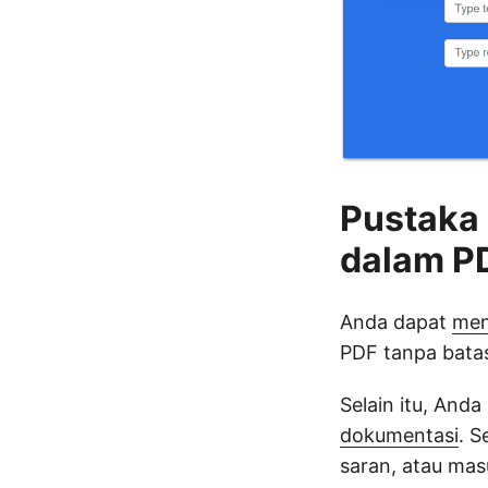
Pustaka 
dalam P
Anda dapat
men
PDF tanpa bata
Selain itu, And
dokumentasi
. S
saran, atau ma