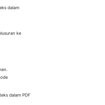
teks dalam
elusuran ke
men.
tode
teks dalam PDF