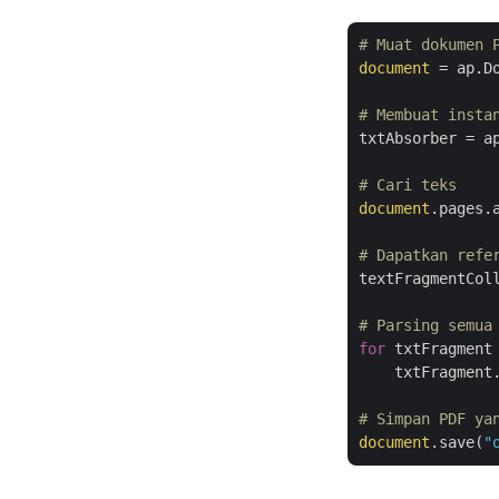
# Muat dokumen 
document
 = ap.D
# Membuat insta
txtAbsorber = a
# Cari teks
document
.pages.a
# Dapatkan refe
textFragmentColl
# Parsing semua
for
 txtFragment
    txtFragment
# Simpan PDF ya
document
.save(
"