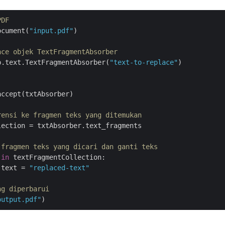
PDF
ocument(
"input.pdf"
)

nce objek TextFragmentAbsorber
p.text.TextFragmentAbsorber(
"text-to-replace"
)

ccept(txtAbsorber)

rensi ke fragmen teks yang ditemukan
ection = txtAbsorber.text_fragments

 fragmen teks yang dicari dan ganti teks
 
in
 textFragmentCollection:

.text = 
"replaced-text"
ng diperbarui
output.pdf"