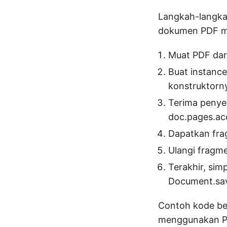
Langkah-langka
dokumen PDF m
Muat PDF dar
Buat instanc
konstruktorn
Terima penye
doc.pages.ac
Dapatkan frag
Ulangi fragme
Terakhir, si
Document.sav
Contoh kode be
menggunakan P