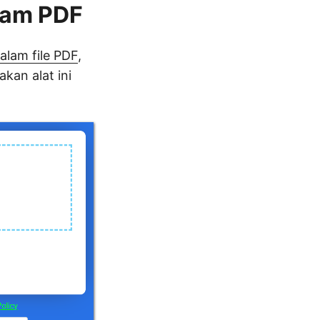
lam PDF
alam file PDF
,
an alat ini