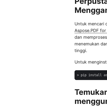
Perpust
Menggan
Untuk mencari 
Aspose.PDF for
dan memproses 
menemukan dan 
tinggi.
Untuk menginsta
Temukan
menggun