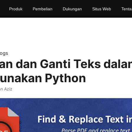
Produk
Pembelian
Dukungan
Situs Web
Tenta
logs
n dan Ganti Teks dala
unakan Python
n Aziz