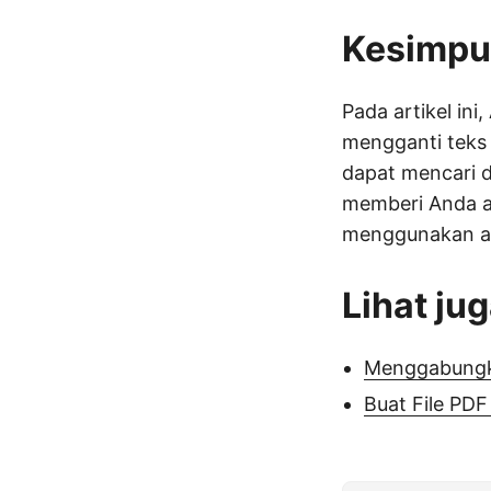
Kesimpu
Pada artikel in
mengganti teks
dapat mencari d
memberi Anda al
menggunakan ala
Lihat ju
Menggabungk
Buat File PD