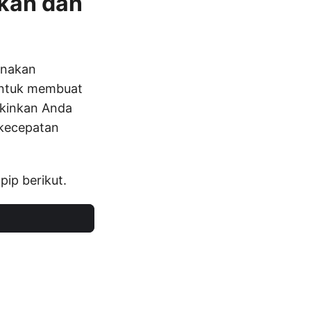
kan dan
unakan
 untuk membuat
kinkan Anda
 kecepatan
ip berikut.