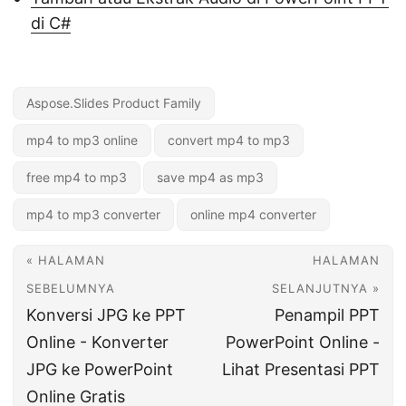
di C#
Aspose.Slides Product Family
mp4 to mp3 online
convert mp4 to mp3
free mp4 to mp3
save mp4 as mp3
mp4 to mp3 converter
online mp4 converter
« HALAMAN
HALAMAN
SEBELUMNYA
SELANJUTNYA »
Konversi JPG ke PPT
Penampil PPT
Online - Konverter
PowerPoint Online -
JPG ke PowerPoint
Lihat Presentasi PPT
Online Gratis