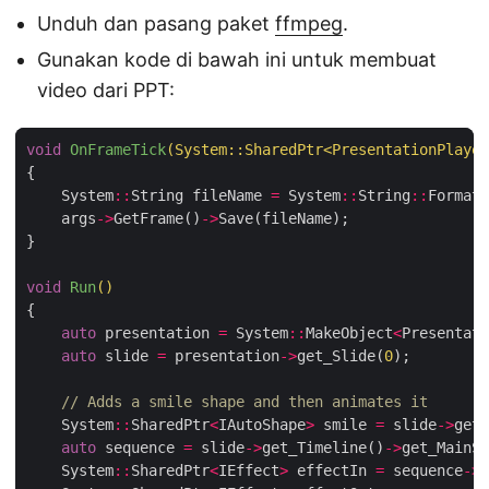
Unduh dan pasang paket
ffmpeg
.
Gunakan kode di bawah ini untuk membuat
video dari PPT:
void
OnFrameTick
(System
::
SharedPtr
<
PresentationPlayer
    System
::
String fileName 
=
 System
::
String
::
Format(
    args
->
GetFrame()
->
void
Run
()
auto
 presentation 
=
 System
::
MakeObject
<
Presentati
auto
 slide 
=
 presentation
->
get_Slide(
0
// Adds a smile shape and then animates it
    System
::
SharedPtr
<
IAutoShape
>
 smile 
=
 slide
->
get_
auto
 sequence 
=
 slide
->
get_Timeline()
->
    System
::
SharedPtr
<
IEffect
>
 effectIn 
=
 sequence
->
A