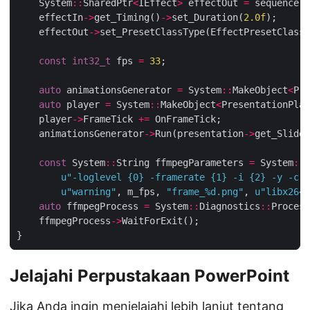
    System
::
SharedPtr
<
IEffect
>
 effectOut 
=
 sequence
->
    effectIn
->
get_Timing()
->
set_Duration(
2.0f
    effectOut
->
set_PresetClassType(EffectPresetClassT
const
int32_t
 fps 
=
33
auto
 animationsGenerator 
=
 System
::
MakeObject
<
Pre
auto
 player 
=
 System
::
MakeObject
<
PresentationPlay
    player
->
FrameTick 
+=
    animationsGenerator
->
Run(presentation
->
const
 System
::
String ffmpegParameters 
=
 System
::
S
u
"-loglevel {0} -framerate {1} -i {2} -y -c:v
u
"warning"
, m_fps, 
"frame_%d.png"
, 
u
"libx264"
auto
 ffmpegProcess 
=
 System
::
Diagnostics
::
Process
    ffmpegProcess
->
Jelajahi Perpustakaan PowerPoint
Jika Anda ingin menjelajahi lebih lanjut tentang