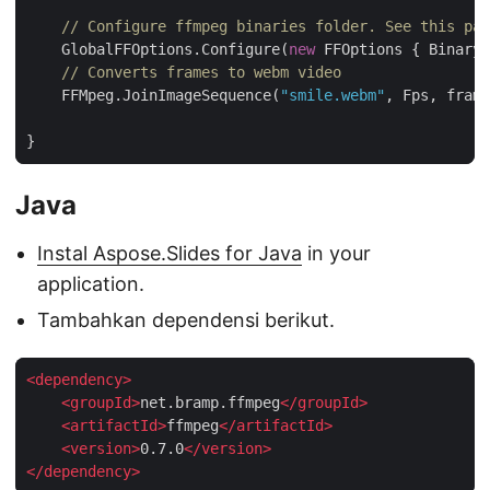
// Configure ffmpeg binaries folder. See this pag
    GlobalFFOptions.Configure(
new
 FFOptions { BinaryF
// Converts frames to webm video
    FFMpeg.JoinImageSequence(
"smile.webm"
Java
Instal Aspose.Slides for Java
in your
application.
Tambahkan dependensi berikut.
<
dependency
>
<
groupId
>
net.bramp.ffmpeg
</
groupId
>
<
artifactId
>
ffmpeg
</
artifactId
>
<
version
>
0.7.0
</
version
>
</
dependency
>