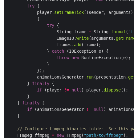
try
            player.
setFrameTick
((sender, arguments) 
-
try
                    String frame 
=
 String.
format
(
"fra
                    ImageIO.
write
(arguments.
getFrame
(
                    frames.
add
                } 
catch
throw
new
            animationsGenerator.
run
(presentation.
getS
        } 
finally
if
 (player 
!=
null
) player.
dispose
    } 
finally
if
 (animationsGenerator 
!=
null
) animationsGe
// Configure ffmpeg binaries folder. See this pag
    FFmpeg ffmpeg 
=
new
 FFmpeg(
"path/to/ffmpeg"