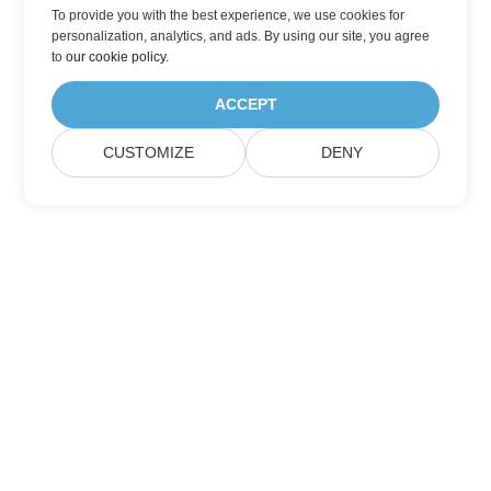
To provide you with the best experience, we use cookies for
personalization, analytics, and ads. By using our site, you agree
to
our cookie policy
.
ACCEPT
CUSTOMIZE
DENY
Berlangganan Pembaruan Produk Aspose
Dapatkan buletin bulanan & penawaran yang dikirim langsung
ke kotak surat Anda.