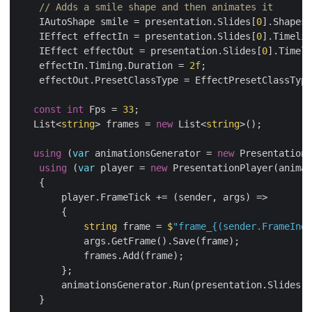
// Adds a smile shape and then animates it
    IAutoShape smile = presentation.Slides[
0
].Shapes.
    IEffect effectIn = presentation.Slides[
0
    IEffect effectOut = presentation.Slides[
0
    effectIn.Timing.Duration = 
2f
const
int
 Fps = 
33
   List<
string
> frames = 
new
 List<
string
using
 (
var
 animationsGenerator = 
new
using
 (
var
 player = 
new
string
 frame = 
$
"frame_{(sender.FrameInde