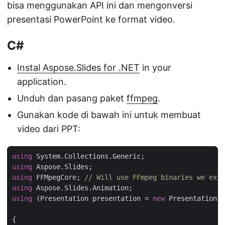
bisa menggunakan API ini dan mengonversi
presentasi PowerPoint ke format video.
C#
Instal Aspose.Slides for .NET
in your
application.
Unduh dan pasang paket
ffmpeg
.
Gunakan kode di bawah ini untuk membuat
video dari PPT:
using
using
using
 FFMpegCore; 
// Will use FFmpeg binaries we extr
using
using
 (Presentation presentation = 
new