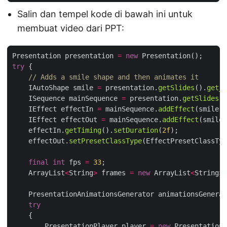
Salin dan tempel kode di bawah ini untuk
membuat video dari PPT:
Presentation presentation 
=
new
try
// Adds a smile shape and then animates it
    IAutoShape smile 
=
 presentation.
getSlides
().
get_I
    ISequence mainSequence 
=
 presentation.
getSlides
()
    IEffect effectIn 
=
 mainSequence.
addEffect
(smile, 
    IEffect effectOut 
=
 mainSequence.
addEffect
(smile,
    effectIn.
getTiming
().
setDuration
(
2f
    effectOut.
setPresetClassType
(EffectPresetClassTyp
final
int
 fps 
=
33
    ArrayList
<
String
>
 frames 
=
new
 ArrayList
<
String
>
    PresentationAnimationsGenerator animationsGenerat
try
        PresentationPlayer player 
=
new