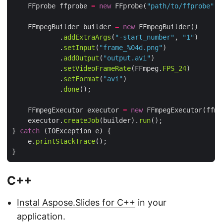
    FFprobe ffprobe 
=
new
 FFprobe(
"path/to/ffprobe"
    FFmpegBuilder builder 
=
new
            .
addExtraArgs
(
"-start_number"
, 
"1"
            .
setInput
(
"frame_%04d.png"
            .
addOutput
(
"output.avi"
            .
setVideoFrameRate
(FFmpeg.
FPS_24
            .
setFormat
(
"avi"
            .
done
    FFmpegExecutor executor 
=
new
    executor.
createJob
(builder).
run
} 
catch
    e.
printStackTrace
C++
Instal Aspose.Slides for C++
in your
application.