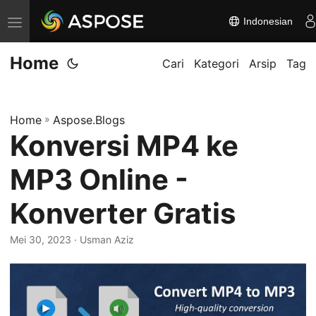
Indonesian
A
l
Home
i
Cari
Kategori
Arsip
Tag
h
k
Home
»
Aspose.Blogs
a
Konversi MP4 ke
n
n
MP3 Online -
a
v
Konverter Gratis
i
Mei 30, 2023
· Usman Aziz
g
a
s
i