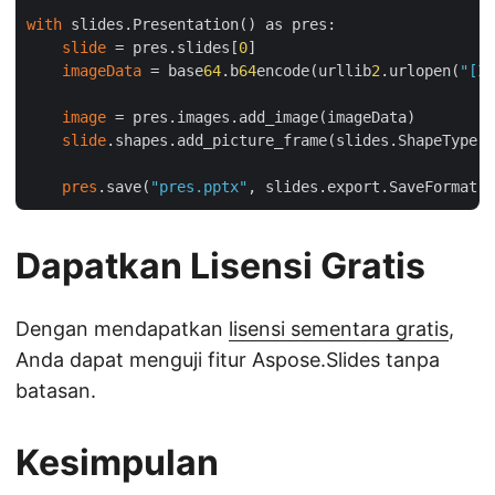
with
 slides.Presentation() as pres:

slide
 = pres.slides[
0
]

imageData
 = base
64
.b
64
encode(urllib
2
.urlopen(
"[IN
image
 = pres.images.add_image(imageData)

slide
.shapes.add_picture_frame(slides.ShapeType.R
pres
.save(
"pres.pptx"
Dapatkan Lisensi Gratis
Dengan mendapatkan
lisensi sementara gratis
,
Anda dapat menguji fitur Aspose.Slides tanpa
batasan.
Kesimpulan