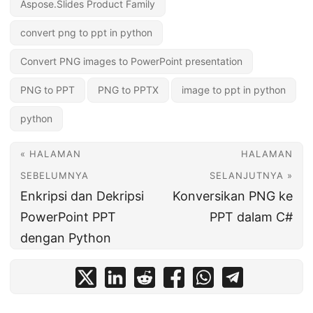
Aspose.Slides Product Family
convert png to ppt in python
Convert PNG images to PowerPoint presentation
PNG to PPT
PNG to PPTX
image to ppt in python
python
« HALAMAN
HALAMAN
SEBELUMNYA
SELANJUTNYA »
Enkripsi dan Dekripsi
Konversikan PNG ke
PowerPoint PPT
PPT dalam C#
dengan Python