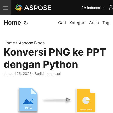
Indonesian
A
l
Home
i
Cari
Kategori
Arsip
Tag
h
k
Home
»
Aspose.Blogs
a
Konversi PNG ke PPT
n
n
dengan Python
a
v
Januari 26, 2023
· Seriki Immanuel
i
g
a
s
i