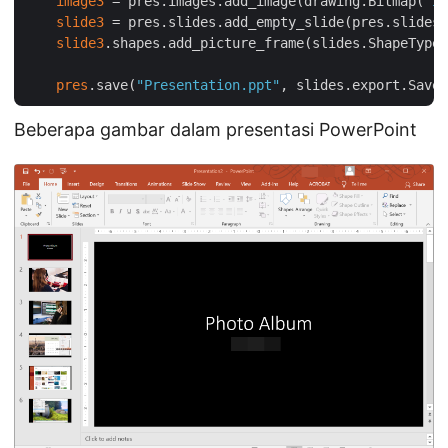
image3
 = pres.images.add_image(drawing.Bitmap(
"im
slide3
 = pres.slides.add_empty_slide(pres.slides[
slide3
.shapes.add_picture_frame(slides.ShapeType.
pres
.save(
"Presentation.ppt"
Beberapa gambar dalam presentasi PowerPoint