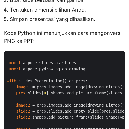
Buat slide berdasarkan gambar.
Tentukan dimensi pilihan Anda.
Simpan presentasi yang dihasilkan.
Kode Python ini menunjukkan cara mengonversi
PNG ke PPT:
import
import
 aspose.pydrawing as drawing

with
 slides.Presentation() as pres:

image1
 = pres.images.add_image(drawing.Bitmap(
"im
pres
.slides[
0
].shapes.add_picture_frame(slides.Sh
image2
 = pres.images.add_image(drawing.Bitmap(
"im
slide2
 = pres.slides.add_empty_slide(pres.slides[
slide2
.shapes.add_picture_frame(slides.ShapeType.