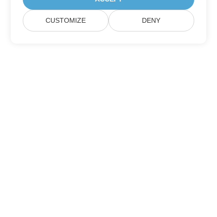
CUSTOMIZE
DENY
Berlangganan Pembaruan Produk Aspose
Dapatkan buletin bulanan & penawaran yang dikirim langsung
ke kotak surat Anda.
Kirim