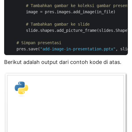
# Tambahkan gambar ke koleksi gambar presenta
        image = pres.images.add_image(in_file)

# Tambahkan gambar ke slide
        slide.shapes.add_picture_frame(slides.ShapeTy
# Simpan presentasi
    pres.save(
"add-image-in-presentation.pptx"
, slide
Berikut adalah output dari contoh kode di atas.