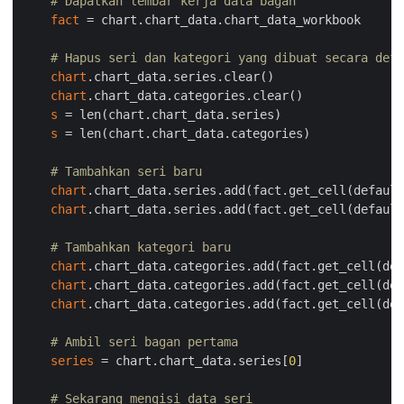
# Dapatkan lembar kerja data bagan
fact
 = chart.chart_data.chart_data_workbook

# Hapus seri dan kategori yang dibuat secara defa
chart
.chart_data.series.clear()

chart
.chart_data.categories.clear()

s
 = len(chart.chart_data.series)

s
 = len(chart.chart_data.categories)

# Tambahkan seri baru
chart
.chart_data.series.add(fact.get_cell(default
chart
.chart_data.series.add(fact.get_cell(default
# Tambahkan kategori baru
chart
.chart_data.categories.add(fact.get_cell(def
chart
.chart_data.categories.add(fact.get_cell(def
chart
.chart_data.categories.add(fact.get_cell(def
# Ambil seri bagan pertama
series
 = chart.chart_data.series[
0
]

# Sekarang mengisi data seri