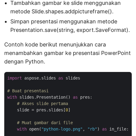
Tambahkan gambar ke slide menggunakan
metode Slide.shapes.addpictureframe().
Simpan presentasi menggunakan metode
Presentation.save(string, export.SaveFormat).
Contoh kode berikut menunjukkan cara
menambahkan gambar ke presentasi PowerPoint
dengan Python.
import
 aspose.slides 
as
 slides

# Buat presentasi
with
 slides.Presentation() 
as
 pres:

# Akses slide pertama
    slide = pres.slides[
0
]

# Muat gambar dari file
with
 open(
"python-logo.png"
, 
"rb"
) 
as
 in_file:
