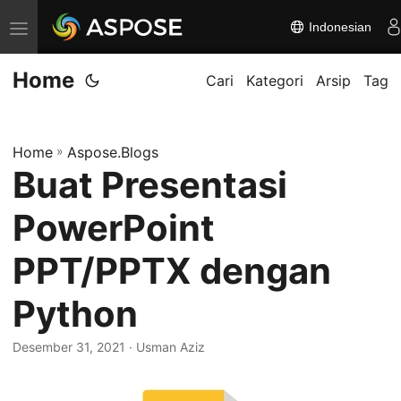
Indonesian
A
l
Home
i
Cari
Kategori
Arsip
Tag
h
k
Home
»
Aspose.Blogs
a
Buat Presentasi
n
n
PowerPoint
a
v
PPT/PPTX dengan
i
Python
g
a
Desember 31, 2021
· Usman Aziz
s
i