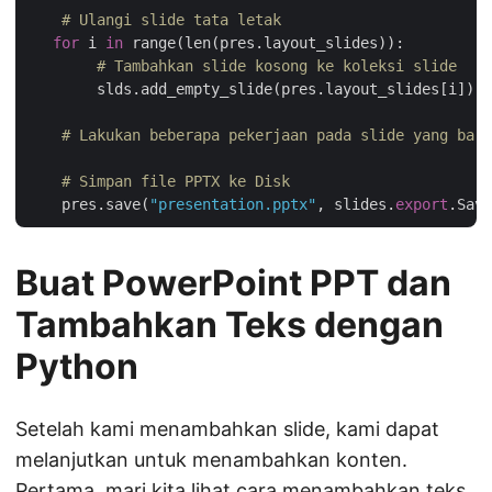
# Ulangi slide tata letak
for
 i 
in
 range(len(pres.layout_slides)):

# Tambahkan slide kosong ke koleksi slide
        slds.add_empty_slide(pres.layout_slides[i])

# Lakukan beberapa pekerjaan pada slide yang baru
# Simpan file PPTX ke Disk
    pres.save(
"presentation.pptx"
, slides.
export
Buat PowerPoint PPT dan
Tambahkan Teks dengan
Python
Setelah kami menambahkan slide, kami dapat
melanjutkan untuk menambahkan konten.
Pertama, mari kita lihat cara menambahkan teks