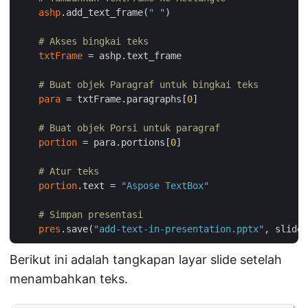
ashp
.add_text_frame(
" "
)

# Akses bingkai teks
txtFrame
 = ashp.text_frame

# Buat objek Paragraf untuk bingkai teks
para
 = txtFrame.paragraphs[
0
]

# Buat objek Porsi untuk paragraf
portion
 = para.portions[
0
]

# Atur teks
portion
.text = 
"Aspose TextBox"
# Simpan presentasi
pres
.save(
"add-text-in-presentation.pptx"
Berikut ini adalah tangkapan layar slide setelah
menambahkan teks.