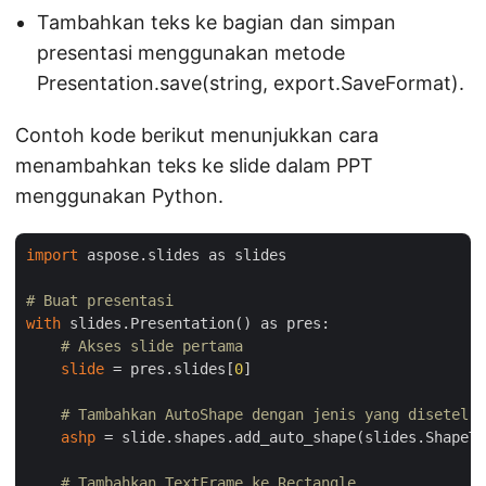
Tambahkan teks ke bagian dan simpan
presentasi menggunakan metode
Presentation.save(string, export.SaveFormat).
Contoh kode berikut menunjukkan cara
menambahkan teks ke slide dalam PPT
menggunakan Python.
import
 aspose.slides as slides

# Buat presentasi
with
 slides.Presentation() as pres:

# Akses slide pertama
slide
 = pres.slides[
0
]

# Tambahkan AutoShape dengan jenis yang disetel s
ashp
 = slide.shapes.add_auto_shape(slides.ShapeTy
# Tambahkan TextFrame ke Rectangle