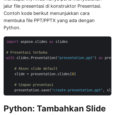
jalur file presentasi di konstruktor Presentasi.
Contoh kode berikut menunjukkan cara
membuka file PPT/PPTX yang ada dengan
Python.
import
 aspose.slides 
as
 slides

# Presentasi terbuka
with
 slides.Presentation(
"presentation.ppt"
) 
as
 prese
# Akses slide default
    slide = presentation.slides[
0
]

# Simpan presentasi
    presentation.save(
"create-presentation.ppt"
, slid
Python: Tambahkan Slide