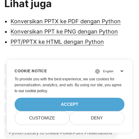
Lihat juga
Konversikan PPTX ke PDF dengan Python
Konversikan PPT ke PNG dengan Python
PPT/PPTX ke HTML dengan Python
Aspose.Slides Product Family
COOKIE NOTICE
To provide you with the best experience, we use cookies for
Add Slide to a Presentation in Python
personalization, analytics, and ads. By using our site, you agree
to
our cookie policy
.
Add an Image in Presentation in Python
ACCEPT
Create a Chart in Presentation in Python
CUSTOMIZE
DENY
Open an Existing Presentation in Python
Python Library to Create PowerPoint Presentations