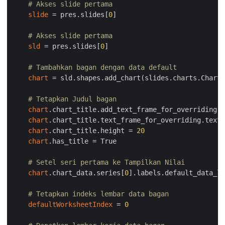
# Akses slide pertama
slide
 = pres.slides[
0
]

# Akses slide pertama
sld
 = pres.slides[
0
]

# Tambahkan bagan dengan data default
chart
 = sld.shapes.add_chart(slides.charts.ChartT
# Tetapkan Judul bagan
chart
.chart_title.add_text_frame_for_overriding(
"
chart
.chart_title.text_frame_for_overriding.text_
chart
.chart_title.height = 
20
chart
.has_title = True

# Setel seri pertama ke Tampilkan Nilai
chart
.chart_data.series[
0
].labels.default_data_la
# Tetapkan indeks lembar data bagan
defaultWorksheetIndex
 = 
0