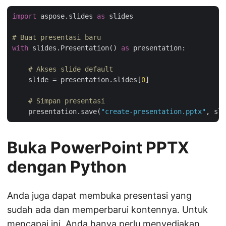
import
 aspose.slides 
as
 slides

# Buat presentasi baru
with
 slides.Presentation() 
as
 presentation:

# Akses slide default
    slide = presentation.slides[
0
]

# Simpan presentasi
    presentation.save(
"create-presentation.pptx"
, sli
Buka PowerPoint PPTX
dengan Python
Anda juga dapat membuka presentasi yang
sudah ada dan memperbarui kontennya. Untuk
mencapai ini, Anda hanya perlu menyediakan