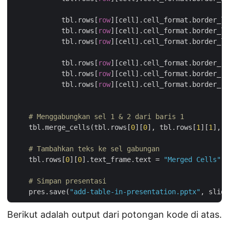
            tbl.rows[
row
][cell].cell_format.border_le
            tbl.rows[
row
][cell].cell_format.border_le
            tbl.rows[
row
][cell].cell_format.border_le
            tbl.rows[
row
][cell].cell_format.border_ri
            tbl.rows[
row
][cell].cell_format.border_ri
            tbl.rows[
row
][cell].cell_format.border_ri
# Menggabungkan sel 1 & 2 dari baris 1
    tbl.merge_cells(tbl.rows[
0
][
0
], tbl.rows[
1
][
1
], 
F
# Tambahkan teks ke sel gabungan
    tbl.rows[
0
][
0
].text_frame.text = 
"Merged Cells"
# Simpan presentasi
    pres.save(
"add-table-in-presentation.pptx"
Berikut adalah output dari potongan kode di atas.