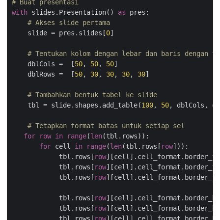
# Buat presentasi
with
 slides.Presentation() 
as
 pres:

# Akses slide pertama
    slide = pres.slides[
0
]

# Tentukan kolom dengan lebar dan baris dengan ti
    dblCols =  [
50
, 
50
, 
50
] 

    dblRows =  [
50
, 
30
, 
30
, 
30
, 
30
] 

# Tambahkan bentuk tabel ke slide
    tbl = slide.shapes.add_table(
100
, 
50
, dblCols, db
# Tetapkan format batas untuk setiap sel
for
row
in
range
(
len
(tbl.rows)):

for
 cell 
in
range
(
len
(tbl.rows[
row
])):

            tbl.rows[
row
][cell].cell_format.border_to
            tbl.rows[
row
][cell].cell_format.border_to
            tbl.rows[
row
][cell].cell_format.border_to
            tbl.rows[
row
][cell].cell_format.border_bo
            tbl.rows[
row
][cell].cell_format.border_bo
            tbl.rows[
row
][cell].cell_format.border_bo