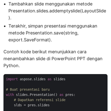
Tambahkan slide menggunakan metode
Presentation.slides.addemptyslide(LayoutSlide
).
Terakhir, simpan presentasi menggunakan
metode Presentation.save(string,
export.SaveFormat).
Contoh kode berikut menunjukkan cara
menambahkan slide di PowerPoint PPT dengan
Python.
import
 aspose.slides 
as
 slides

# Buat presentasi baru
with
 slides.Presentation() 
as
 pres:

# Dapatkan referensi slide
    slds = pres.slides
