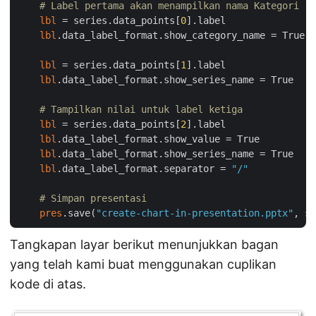
# Label pertama akan menampilkan nama Kategori
lbl
 = series.data_points[
0
].label

lbl
.data_label_format.show_category_name = True

lbl
 = series.data_points[
1
].label

lbl
.data_label_format.show_series_name = True

# Tampilkan nilai untuk label ketiga
lbl
 = series.data_points[
2
].label

lbl
.data_label_format.show_value = True

lbl
.data_label_format.show_series_name = True

lbl
.data_label_format.separator = 
"/"
# Simpan presentasi
pres
.save(
"create-chart-in-presentation.pptx"
Tangkapan layar berikut menunjukkan bagan
yang telah kami buat menggunakan cuplikan
kode di atas.