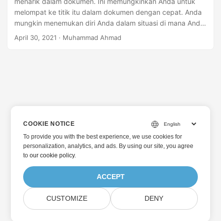
menarik dalam dokumen. Ini memungkinkan Anda untuk
melompat ke titik itu dalam dokumen dengan cepat. Anda
mungkin menemukan diri Anda dalam situasi di mana Anda
perlu menambah, memodifikasi, atau menghapus
April 30, 2021
· Muhammad Ahmad
bookmark dalam file PDF secara terprogram. Untuk itu,
artikel ini akan mengajarkan Anda cara bekerja dengan
bookmark di file PDF menggunakan C++.
COOKIE NOTICE
To provide you with the best experience, we use cookies for
personalization, analytics, and ads. By using our site, you agree
to
our cookie policy
.
ACCEPT
CUSTOMIZE
DENY