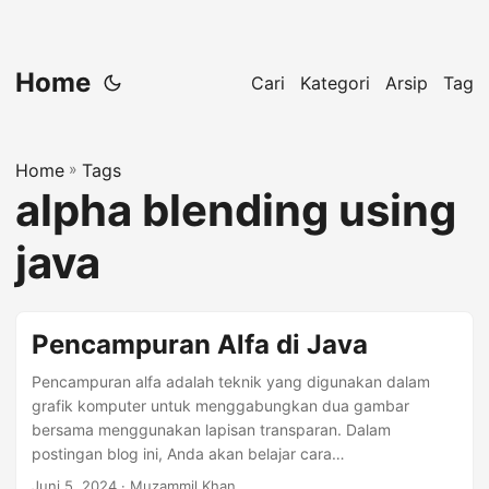
Home
Cari
Kategori
Arsip
Tag
Home
»
Tags
alpha blending using
java
Pencampuran Alfa di Java
Pencampuran alfa adalah teknik yang digunakan dalam
grafik komputer untuk menggabungkan dua gambar
bersama menggunakan lapisan transparan. Dalam
postingan blog ini, Anda akan belajar cara
mengimplementasikan pencampuran alfa di Java.
Juni 5, 2024
· Muzammil Khan