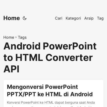
Home
Cari
Kategori
Arsip
Tag
Home
»
Tags
Android PowerPoint
to HTML Converter
API
Mengonversi PowerPoint
PPTX/PPT ke HTML di Android
Konversi PowerPoint ke HTML dapat berguna saat Anda