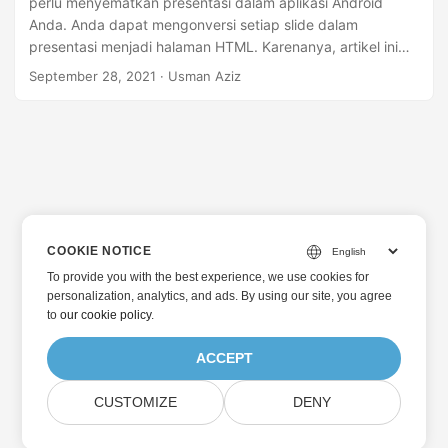
perlu menyematkan presentasi dalam aplikasi Android
Anda. Anda dapat mengonversi setiap slide dalam
presentasi menjadi halaman HTML. Karenanya, artikel ini
membahas cara mengonversi slide di PowerPoint PPTX
September 28, 2021
· Usman Aziz
atau PPT ke HTML di Android.
COOKIE NOTICE
To provide you with the best experience, we use cookies for
personalization, analytics, and ads. By using our site, you agree
to
our cookie policy
.
ACCEPT
CUSTOMIZE
DENY