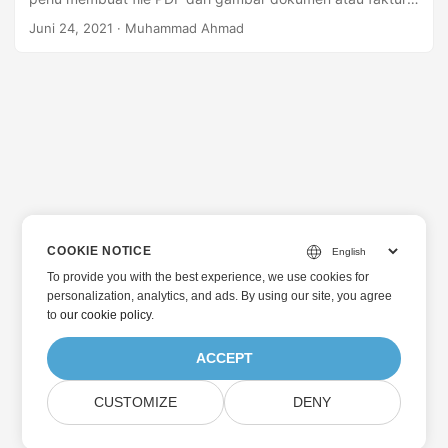
yang dipindai. Sehubungan dengan hal tersebut, artikel ini
Juni 24, 2021
· Muhammad Ahmad
akan mengajarkan Anda cara mengonversi gambar ke
format PDF menggunakan C++.
COOKIE NOTICE
To provide you with the best experience, we use cookies for
personalization, analytics, and ads. By using our site, you agree
to
our cookie policy
.
ACCEPT
CUSTOMIZE
DENY