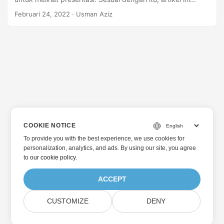
menunjukkan cara mengonversi presentasi PowerPoint PPT
Februari 24, 2022
· Usman Aziz
atau PPTX menjadi GIF animasi dengan Python. Selain itu,
kami akan membahas cara menyetel ukuran bingkai,
penundaan antar slide, dan bingkai per detik secara
terprogram.
COOKIE NOTICE
To provide you with the best experience, we use cookies for
personalization, analytics, and ads. By using our site, you agree
to
our cookie policy
.
ACCEPT
CUSTOMIZE
DENY