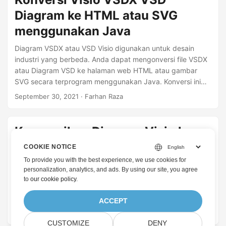
Diagram ke HTML atau SVG
menggunakan Java
Diagram VSDX atau VSD Visio digunakan untuk desain
industri yang berbeda. Anda dapat mengonversi file VSDX
atau Diagram VSD ke halaman web HTML atau gambar
SVG secara terprogram menggunakan Java. Konversi ini
dapat membantu Anda membuat aplikasi web yang efisien
September 30, 2021
· Farhan Raza
karena file HTML dan SVG populer di web. Bagian berikut
menjelaskan semua detailnya.
Konversikan Diagram Visio ke
HTML, SVG, atau XPS dengan C#
COOKIE NOTICE
To provide you with the best experience, we use cookies for
Diagram Microsoft Visio digunakan untuk membuat atau
personalization, analytics, and ads. By using our site, you agree
memanipulasi gambar teknik. Anda dapat mengonversi
to
our cookie policy
.
Diagram Visio dalam VSD, VSDX, VDX, dan beberapa
format file lain yang didukung ke halaman Web HTML,
ACCEPT
Gambar SVG, atau file XPS secara terprogram
Juni 18, 2021
· Farhan Raza
menggunakan C#.
CUSTOMIZE
DENY