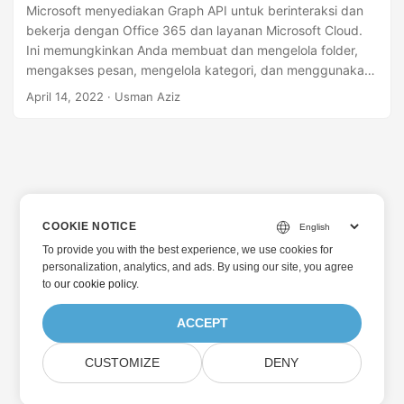
Microsoft menyediakan Graph API untuk berinteraksi dan
bekerja dengan Office 365 dan layanan Microsoft Cloud.
Ini memungkinkan Anda membuat dan mengelola folder,
mengakses pesan, mengelola kategori, dan menggunakan
layanan lain secara terprogram. Pada artikel ini, Anda akan
April 14, 2022
· Usman Aziz
mempelajari cara menggunakan Microsoft Graph API untuk
membuat dan memperbarui folder di Java.
COOKIE NOTICE
To provide you with the best experience, we use cookies for
personalization, analytics, and ads. By using our site, you agree
to
our cookie policy
.
ACCEPT
CUSTOMIZE
DENY