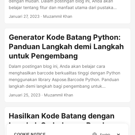
dengan mudah. Dalam postingan blog ini, Anda akan
belajar tentang fitur dan manfaat utama dari pustaka
Aspose.BarCode. Cari tahu apa yang membuatnya menjadi
Januari 27, 2023
· Muzammil Khan
solusi terbaik untuk semua kebutuhan barcode Anda.
Generator Kode Batang Python:
Panduan Langkah demi Langkah
untuk Pengembang
Dalam postingan blog ini, Anda akan belajar cara
menghasilkan barcode berkualitas tinggi dengan Python
menggunakan library Aspose.Barcode Python. Panduan
langkah demi langkah bagi pengembang untuk
mengembangkan Python Barcode Generator.
Januari 25, 2023
· Muzammil Khan
Hasilkan Kode Batang dengan
Langkah Sederhana - Panduan
Lengkap
COOKIE NOTICE