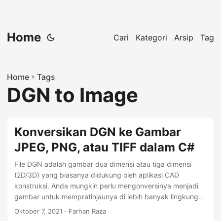
Home
Cari
Kategori
Arsip
Tag
Home
»
Tags
DGN to Image
Konversikan DGN ke Gambar
JPEG, PNG, atau TIFF dalam C#
File DGN adalah gambar dua dimensi atau tiga dimensi
(2D/3D) yang biasanya didukung oleh aplikasi CAD
konstruksi. Anda mungkin perlu mengonversinya menjadi
gambar untuk mempratinjaunya di lebih banyak lingkungan
sistem. Artikel ini mencakup konversi gambar DGN ke
Oktober 7, 2021
· Farhan Raza
JPEG, PNG, atau TIFF dengan semua detail penting.