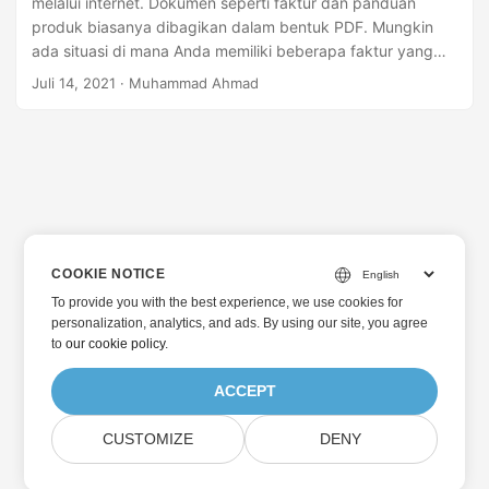
melalui internet. Dokumen seperti faktur dan panduan
produk biasanya dibagikan dalam bentuk PDF. Mungkin
ada situasi di mana Anda memiliki beberapa faktur yang
berisi data tabular yang ingin Anda ekstrak dan proses
Juli 14, 2021
· Muhammad Ahmad
lebih lanjut. Akan lebih efisien untuk mengekstrak data ini
secara terprogram. Untuk itu, artikel ini akan mengajarkan
Anda cara mengekstrak data dari tabel PDF menggunakan
C++.
COOKIE NOTICE
To provide you with the best experience, we use cookies for
personalization, analytics, and ads. By using our site, you agree
to
our cookie policy
.
ACCEPT
CUSTOMIZE
DENY