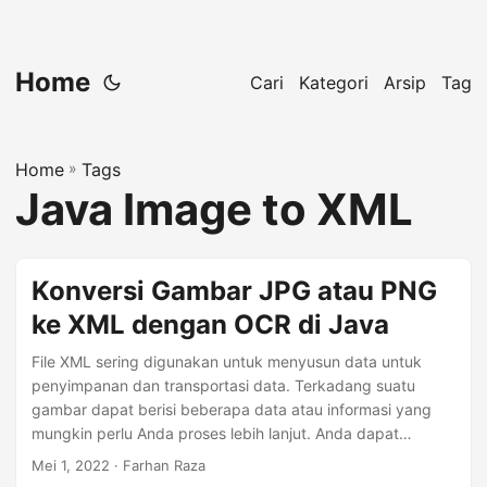
Home
Cari
Kategori
Arsip
Tag
Home
»
Tags
Java Image to XML
Konversi Gambar JPG atau PNG
ke XML dengan OCR di Java
File XML sering digunakan untuk menyusun data untuk
penyimpanan dan transportasi data. Terkadang suatu
gambar dapat berisi beberapa data atau informasi yang
mungkin perlu Anda proses lebih lanjut. Anda dapat
dengan mudah mengonversi gambar JPG atau PNG ke
Mei 1, 2022
· Farhan Raza
format XML. Artikel ini menjelaskan cara mengonversi file