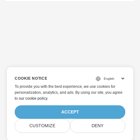
gambar JPG atau PNG ke format XML dengan OCR secara
terprogram di Java.
COOKIE NOTICE
To provide you with the best experience, we use cookies for
personalization, analytics, and ads. By using our site, you agree
to
our cookie policy
.
ACCEPT
CUSTOMIZE
DENY