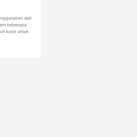
enggunakan alat
alam beberapa
toh kode untuk