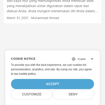
dan kaya fitur yang memungkinkan Anda membuat slide
yang menakjubkan untuk digunakan dalam rapat dan
diskusi Anda. Anda mungkin menemukan diri Anda dalam
situasi di mana presentasi Anda berisi informasi rahasia
Maret 31, 2021
· Muhammad Ahmad
yang ingin Anda jaga. Dalam kasus seperti itu, melindungi
file presentasi dengan kata sandi dapat membantu. Di sisi
lain, jika Anda ingin menandai presentasi sebagai final dan
tidak ingin isinya diubah, Anda dapat menandatangani file
presentasi secara digital. Selama tanda tangannya valid,
Anda dapat yakin bahwa file presentasi belum diubah.
Sehubungan dengan itu, artikel ini akan mengajarkan Anda
cara melindungi presentasi PowerPoint dengan kata sandi
COOKIE NOTICE
atau tanda tangan digital menggunakan C++.
To provide you with the best experience, we use cookies for
personalization, analytics, and ads. By using our site, you agree
to
our cookie policy
.
ACCEPT
CUSTOMIZE
DENY