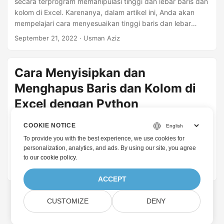
secara terprogram memanipulasi tinggi dan lebar baris dan
kolom di Excel. Karenanya, dalam artikel ini, Anda akan
mempelajari cara menyesuaikan tinggi baris dan lebar
kolom di Excel dengan Python.
September 21, 2022
· Usman Aziz
Cara Menyisipkan dan
Menghapus Baris dan Kolom di
Excel dengan Python
Saat bekerja dengan manipulasi spreadsheet, Anda
COOKIE NOTICE
mungkin sering perlu menyisipkan atau menghapus baris
To provide you with the best experience, we use cookies for
dan kolom di dalam lembar kerja Anda. Sejalan dengan itu,
personalization, analytics, and ads. By using our site, you agree
artikel ini membahas tentang cara memanipulasi baris dan
to
our cookie policy
.
kolom pada lembar kerja secara terprogram. Khususnya,
April 13, 2021
· Usman Aziz
Anda akan belajar cara menyisipkan atau menghapus satu
ACCEPT
atau beberapa baris dan kolom dalam lembar kerja Excel
menggunakan Python.
CUSTOMIZE
DENY