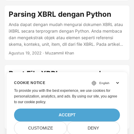
Parsing XBRL dengan Python
Anda dapat dengan mudah mengurai dokumen XBRL atau
iXBRL secara terprogram dengan Python. Anda membaca
dan mengekstrak objek atau elemen seperti referensi
skema, konteks, unit, item, dll dari file XBRL. Pada artikel
ini, Anda akan mempelajari cara mem-parsing dokumen
Agustus 19, 2022
· Muzammil Khan
instance XBRL dengan Python.
Buat File XBRL menggunakan
Python
COOKIE NOTICE
To provide you with the best experience, we use cookies for
Anda dapat dengan mudah membuat dokumen contoh
personalization, analytics, and ads. By using our site, you agree
XBRL secara terprogram dengan Python. Anda dapat
to
our cookie policy
.
menambahkan objek atau elemen seperti referensi skema,
konteks, unit, item, dll ke file XBRL. Pada artikel ini, Anda
ACCEPT
akan mempelajari cara membuat dokumen contoh XBRL
Juli 26, 2022
· Muzammil Khan
menggunakan Python.
CUSTOMIZE
DENY