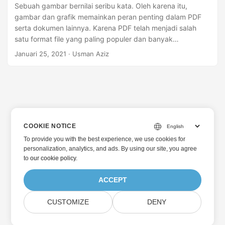
Sebuah gambar bernilai seribu kata. Oleh karena itu,
gambar dan grafik memainkan peran penting dalam PDF
serta dokumen lainnya. Karena PDF telah menjadi salah
satu format file yang paling populer dan banyak
digunakan, artikel ini membahas cara memanipulasi
Januari 25, 2021
· Usman Aziz
gambar dalam file PDF secara terprogram. Lebih tepatnya,
Anda akan mempelajari cara menambahkan, mengekstrak,
menghapus, dan mengganti gambar dari file PDF di C#
.NET.
COOKIE NOTICE
To provide you with the best experience, we use cookies for
personalization, analytics, and ads. By using our site, you agree
to
our cookie policy
.
ACCEPT
CUSTOMIZE
DENY