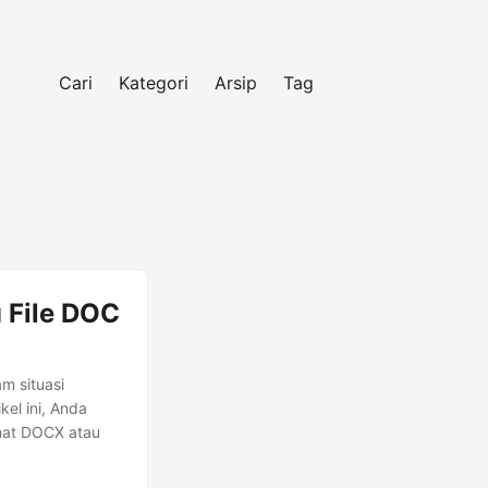
Cari
Kategori
Arsip
Tag
 File DOC
am situasi
el ini, Anda
mat DOCX atau