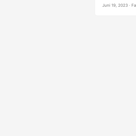
Python mengguna
Juni 19, 2023
· F