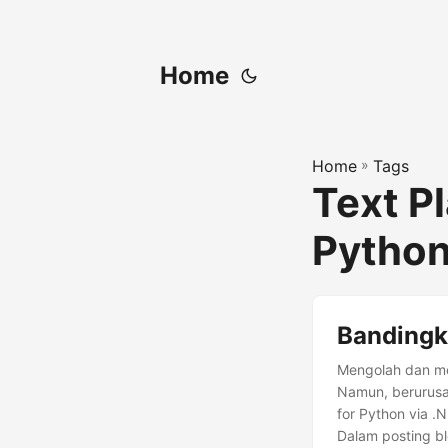
Home
Home
»
Tags
Text P
Pytho
Bandingk
Mengolah dan me
Namun, berurusa
for Python via .
Dalam posting b