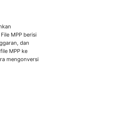
inkan
File MPP berisi
nggaran, dan
file MPP ke
cara mengonversi