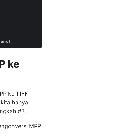
P ke
PP ke TIFF
 kita hanya
angkah #3.
engonversi MPP