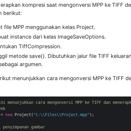
erapkan kompresi saat mengonversi MPP ke TIFF de
 berikut:
t file MPP menggunakan kelas Project.
buat instance dari kelas ImageSaveOptions.
tentukan TiffCompression.
ggil metode save(). Dibutuhkan jalur file TIFF keluara
sebagai argumen.
rikut menunjukkan cara mengonversi MPP ke TIFF d
ini menunjukkan cara mengonversi MPP ke TIFF dan menerap
yek
 = 
new
 Project(
"C:\\Files\\Project.mpp"
);

i penyimpanan gambar