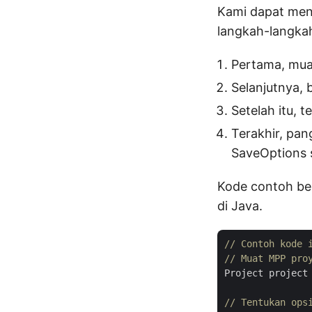
Kami dapat men
langkah-langkah
Pertama, mua
Selanjutnya, 
Setelah itu, 
Terakhir, pan
SaveOptions 
Kode contoh be
di Java.
// Contoh kode 
// Muat MPP pro
Project project
// Tentukan ops