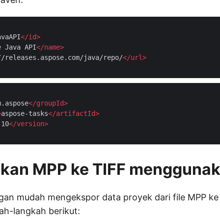
avaAPI
</
id
>
e Java API
</
name
>
//releases.aspose.com/java/repo/
</
url
>
m.aspose
</
groupId
>
>
aspose-tasks
</
artifactId
>
.10
</
version
>
ikan MPP ke TIFF menggunak
gan mudah mengekspor data proyek dari file MPP ke
ah-langkah berikut: