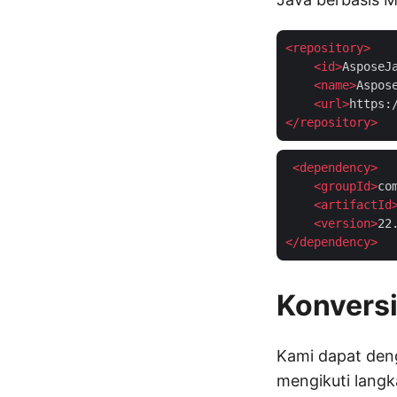
<
repository
>
<
id
>
AsposeJ
<
name
>
Aspos
<
url
>
https:
</
repository
>
<
dependency
>
<
groupId
>
co
<
artifactId
<
version
>
22
</
dependency
>
Konvers
Kami dapat den
mengikuti langk