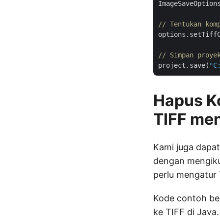
ImageSaveOption
// Tentukan kom
options.setTiffC
// Simpan proye
project.save(
"C
Hapus K
TIFF me
Kami juga dapa
dengan mengikut
perlu mengatur 
Kode contoh be
ke TIFF di Java.