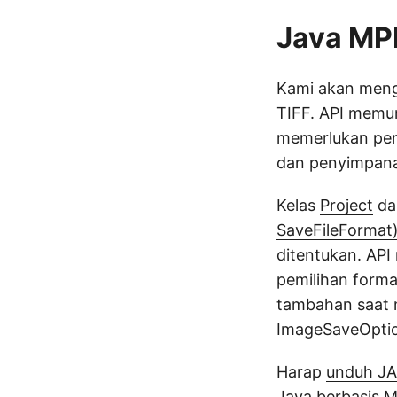
Java MPP
Kami akan men
TIFF. API mem
memerlukan peng
dan penyimpana
Kelas
Project
da
SaveFileFormat
ditentukan. AP
pemilihan form
tambahan saat 
ImageSaveOpti
Harap
unduh JA
Java berbasis 