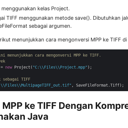
P menggunakan kelas Project.
i TIFF menggunakan metode save(). Dibutuhkan jalur
eFileFormat sebagai argumen.
rikut menunjukkan cara mengonversi MPP ke TIFF di
ini menunjukkan cara mengonversi MPP ke TIFF.
yek
 = 
new
 Project(
"C:\\Files\\Project.mpp"
);

k sebagai TIFF
:\\Files\\MultipageTIFF_out.tif"
i MPP ke TIFF Dengan Kompre
akan Java