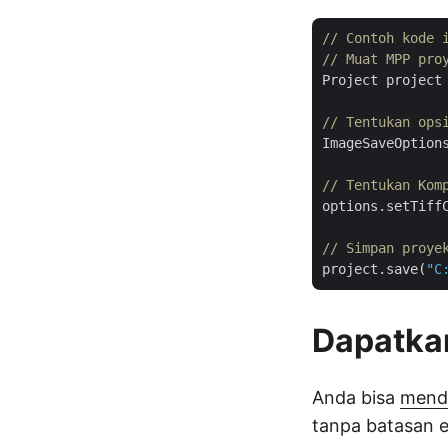
// Contoh kode 
// Muat MPP pro
Project project
// Tentukan ops
ImageSaveOption
// Tentukan Kom
options.setTiffC
// Simpan proye
project.save(
"C
Dapatkan
Anda bisa
menda
tanpa batasan e