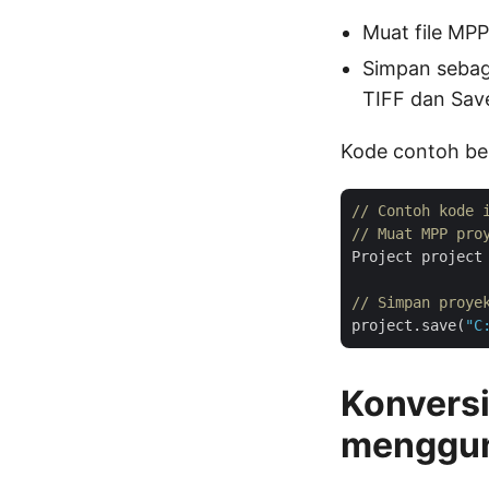
Muat file MP
Simpan sebaga
TIFF dan Sav
Kode contoh be
// Contoh kode 
// Muat MPP pro
Project project
// Simpan proye
project.save(
"C
Konvers
menggun