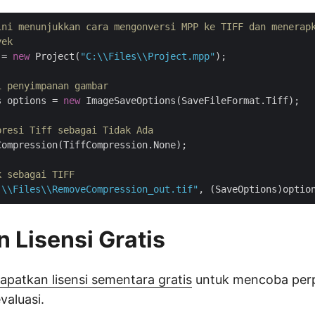
ini menunjukkan cara mengonversi MPP ke TIFF dan menerap
yek
 = 
new
 Project(
"C:\\Files\\Project.mpp"
);

i penyimpanan gambar
s options = 
new
 ImageSaveOptions(SaveFileFormat.Tiff);

presi Tiff sebagai Tidak Ada
ompression(TiffCompression.None);

k sebagai TIFF
:\\Files\\RemoveCompression_out.tif"
 Lisensi Gratis
patkan lisensi sementara gratis
untuk mencoba per
valuasi.