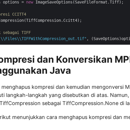
s options = 
new
 ImageSaveOptions(SaveFileFormat.Tiff);

presi CCITT4
ompression(TiffCompression.Ccitt4);

k sebagai TIFF
:\\Files\\TIFFWithCompression_out.tif"
ompresi dan Konversikan MP
nggunakan Java
t menghapus kompresi dan kemudian mengonversi M
i langkah-langkah yang disebutkan di atas. Namun,
TiffCompression sebagai TiffCompression.None di l
rikut menunjukkan cara menghapus kompresi dan m