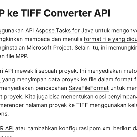
 ke TIFF Converter API
ggunakan API
Aspose.Tasks for Java
untuk mengonver
ungkinkan membaca dan menulis
format file yang di
instalan Microsoft Project. Selain itu, ini memungki
n file MPP.
ri API mewakili sebuah proyek. Ini menyediakan met
)
yang menyimpan data proyek ke file dalam format f
I menyediakan pencacahan
SaveFileFormat
untuk me
at proyek. Kita juga bisa menentukan opsi penyimpa
merender halaman proyek ke TIFF menggunakan kel
ons
.
R API
atau tambahkan konfigurasi pom.xml berikut da
Maven.