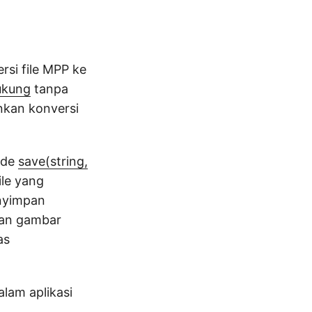
si file MPP ke
dukung
tanpa
nkan konversi
ode
save(string,
ile yang
nyimpan
nan gambar
as
lam aplikasi